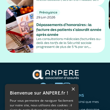
plus de trois jours, sauf exceptions. Cette
mesure, issue de la loi contre les fraudes
sociales et fiscales, s'inscrit dans un
Prévoyance
durcissement plus...
29 juin 2026
Dépassements d’honoraires : la
facture des patients s’alourdit année
après année
Les consultations médicales facturées au-
delà des tarifs de la Sécurité sociale
progressent de plus de 5 % par an,
alimentés par la montée en puissance des
médecins exerçant en secteur 2.
×
Bienvenue sur ANPERE.fr !
QUI SOMMES-NOUS ?
VOS BESOINS
Pour vous permettre de naviguer facilement
L'association
Me protéger ainsi que mes
sur notre site, nous utilisons des cookies : il
Notre organisation
proches
L’équipe
Me constituer une épargne
s’agit de petits fichiers informatiques qui