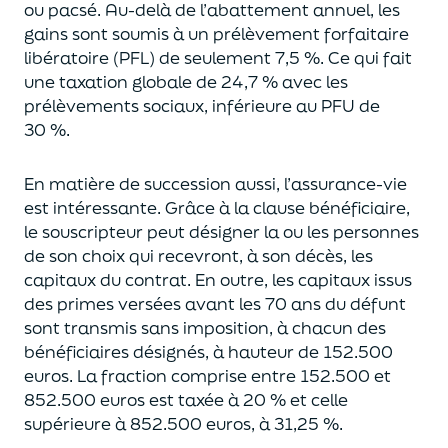
ou pacsé.
Au-delà
de l’abattement annuel,
les
gains sont soumis à un prélèvement forfaitaire
libératoire (PFL) de seulement 7,5 %. Ce qui fait
une taxation globale de
24,7 % avec les
prélèvements sociaux, inférieure au PFU de
30 %.
En matière de succession aus
si, l’assurance-vie
est intéressante. Grâce à la clause bénéficiaire,
le souscripteur peut désigner la ou les personnes
de son choix qui recevront, à son décès, les
capitaux du contrat.
En outre, les capitaux issus
des primes versées avant les 70 ans du déf
unt
sont transmis sans imposition, à chacun des
bénéficiaires désignés, à hauteur de 152.500
euros.
La fraction comprise entre 152.500 et
852.500 euros
est taxée à 20 % et celle
supérieure à 852.500 euros, à 31,
2
5
%.