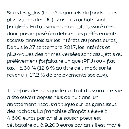
Seuls les gains (intérêts annuels du fonds euros,
plus-values des UC)
issus des rachats sont
fiscalisés. En l’absence de retrait, l’assuré n’est
donc pas imposé
(
en dehors des prélèvements
sociaux annuels sur les intérêts du fonds euros
)
.
Depuis le 27 septembre 2017,
les intérêts et
plus-values des primes versées
sont assujettis au
prélèvement forfaitaire unique (P
FU) ou « flat
tax » à 30 % (12,8 % au titre de l’impôt sur le
revenu + 17,2 % de prélèvements sociaux).
Toutefois, dès lors que le contrat d’assurance-vie
a été ouvert depuis plus de huit ans,
un
abattement fiscal s’applique sur les gains issus
des rachats.
La franchise d’impôt
s’élève à
4.600 euros par an si le souscripteur
est
célibataire ou à 9.200 euros
par an
s’il est marié