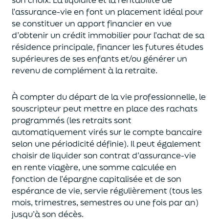
l’assurance-vie en font
un
placement
idéal
pour
se constituer un apport financier en vue
d’obtenir un
crédit immobilier pour l’achat de
s
a
résidence principale, financer les futures études
supérieures de ses enfants
et/
ou
générer un
revenu de complément à la retraite.
À compter du départ de la vie professionnel
le,
l
e
souscripteur
peut mettre en place des rachats
programmés
(les retraits sont
automatiquement virés sur le compte bancaire
selon une périodicité définie). Il peut également
choi
sir
de liquider son contrat d’assurance-vie
en rente viagère
, une somme calculée en
fonction de l’épargne capitalisée et de
son
espérance de vie
,
servie régulièrement (tous les
mois, trimestres, semestres ou une fois par an
)
jusqu’à son décès.