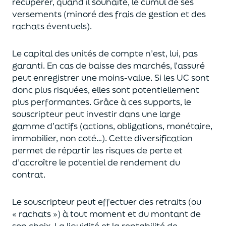
récupérer
, quand il souhaite,
le cumul de ses
versements (
minoré des frais de gestion et des
rachats éventuels).
Le capital des unités de compte n’est, lui, pas
garanti. En cas
de baisse des marchés,
l’assuré
peut enregistrer une moins-value. Si les UC sont
donc plus risquées, elles sont potentiellement
plus performantes.
Grâce à ces supports, le
souscripteur peut
investir dans une large
gamme d’actifs (actions, obligations, monétaire,
immobilier, non coté…)
. Cette diversification
permet de répartir les risques de perte et
d’accroître le potentiel
de
rendement du
contrat.
Le souscripteur peut effectuer des retraits (
ou
« rachats »)
à tout moment et du montant de
son choix
. La
liquidité
et
la rentabilité de