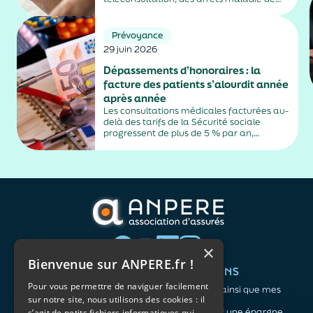
plus de trois jours, sauf exceptions. Cette
mesure, issue de la loi contre les fraudes
sociales et fiscales, s'inscrit dans un
Prévoyance
durcissement plus...
29 juin 2026
Dépassements d’honoraires : la
facture des patients s’alourdit année
après année
Les consultations médicales facturées au-
delà des tarifs de la Sécurité sociale
progressent de plus de 5 % par an,
alimentés par la montée en puissance des
médecins exerçant en secteur 2.
×
Bienvenue sur ANPERE.fr !
QUI SOMMES-NOUS ?
VOS BESOINS
Pour vous permettre de naviguer facilement
L'association
Me protéger ainsi que mes
sur notre site, nous utilisons des cookies : il
Notre organisation
proches
L’équipe
Me constituer une épargne
s’agit de petits fichiers informatiques qui