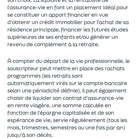
l’assurance-vie en font
un
placement
idéal
pour
se constituer un apport financier en vue
d’obtenir un
crédit immobilier pour l’achat de
s
a
résidence principale, financer les futures études
supérieures de ses enfants
et/
ou
générer un
revenu de complément à la retraite.
À compter du départ de la vie professionnel
le,
l
e
souscripteur
peut mettre en place des rachats
programmés
(les retraits sont
automatiquement virés sur le compte bancaire
selon une périodicité définie). Il peut également
choi
sir
de liquider son contrat d’assurance-vie
en rente viagère
, une somme calculée en
fonction de l’épargne capitalisée et de
son
espérance de vie
,
servie régulièrement (tous les
mois, trimestres, semestres ou une fois par an
)
jusqu’à son décès.