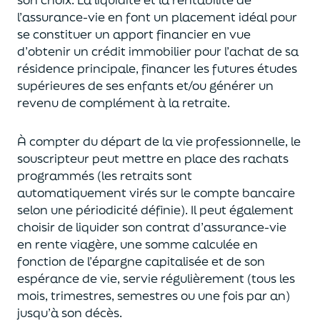
l’assurance-vie en font
un
placement
idéal
pour
se constituer un apport financier en vue
d’obtenir un
crédit immobilier pour l’achat de
s
a
résidence principale, financer les futures études
supérieures de ses enfants
et/
ou
générer un
revenu de complément à la retraite.
À compter du départ de la vie professionnel
le,
l
e
souscripteur
peut mettre en place des rachats
programmés
(les retraits sont
automatiquement virés sur le compte bancaire
selon une périodicité définie). Il peut également
choi
sir
de liquider son contrat d’assurance-vie
en rente viagère
, une somme calculée en
fonction de l’épargne capitalisée et de
son
espérance de vie
,
servie régulièrement (tous les
mois, trimestres, semestres ou une fois par an
)
jusqu’à son décès.