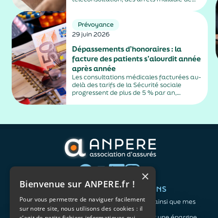
plus de trois jours, sauf exceptions. Cette
mesure, issue de la loi contre les fraudes
sociales et fiscales, s'inscrit dans un
Prévoyance
durcissement plus...
29 juin 2026
Dépassements d’honoraires : la
facture des patients s’alourdit année
après année
Les consultations médicales facturées au-
delà des tarifs de la Sécurité sociale
progressent de plus de 5 % par an,
alimentés par la montée en puissance des
médecins exerçant en secteur 2.
×
Bienvenue sur ANPERE.fr !
QUI SOMMES-NOUS ?
VOS BESOINS
Pour vous permettre de naviguer facilement
L'association
Me protéger ainsi que mes
sur notre site, nous utilisons des cookies : il
Notre organisation
proches
L’équipe
Me constituer une épargne
s’agit de petits fichiers informatiques qui