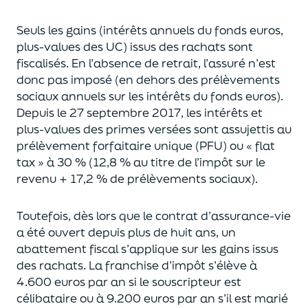
Seuls les gains (intérêts annuels du fonds euros,
plus-values des UC)
issus des rachats sont
fiscalisés. En l’absence de retrait, l’assuré n’est
donc pas imposé
(
en dehors des prélèvements
sociaux annuels sur les intérêts du fonds euros
)
.
Depuis le 27 septembre 2017,
les intérêts et
plus-values des primes versées
sont assujettis au
prélèvement forfaitaire unique (P
FU) ou « flat
tax » à 30 % (12,8 % au titre de l’impôt sur le
revenu + 17,2 % de prélèvements sociaux).
Toutefois, dès lors que le contrat d’assurance-vie
a été ouvert depuis plus de huit ans,
un
abattement fiscal s’applique sur les gains issus
des rachats.
La franchise d’impôt
s’élève à
4.600 euros par an si le souscripteur
est
célibataire ou à 9.200 euros
par an
s’il est marié