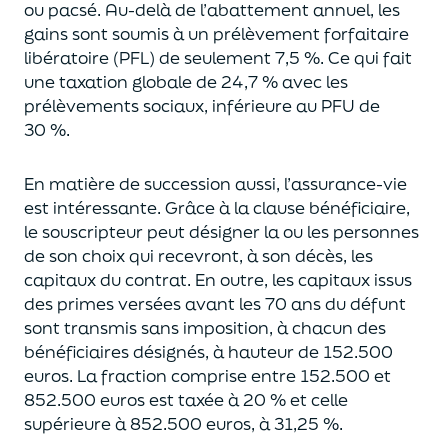
ou pacsé.
Au-delà
de l’abattement annuel,
les
gains sont soumis à un prélèvement forfaitaire
libératoire (PFL) de seulement 7,5 %. Ce qui fait
une taxation globale de
24,7 % avec les
prélèvements sociaux, inférieure au PFU de
30 %.
En matière de succession aus
si, l’assurance-vie
est intéressante. Grâce à la clause bénéficiaire,
le souscripteur peut désigner la ou les personnes
de son choix qui recevront, à son décès, les
capitaux du contrat.
En outre, les capitaux issus
des primes versées avant les 70 ans du déf
unt
sont transmis sans imposition, à chacun des
bénéficiaires désignés, à hauteur de 152.500
euros.
La fraction comprise entre 152.500 et
852.500 euros
est taxée à 20 % et celle
supérieure à 852.500 euros, à 31,
2
5
%.