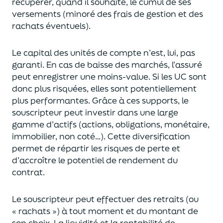
récupérer
, quand il souhaite,
le cumul de ses
versements (
minoré des frais de gestion et des
rachats éventuels).
Le capital des unités de compte n’est, lui, pas
garanti. En cas
de baisse des marchés,
l’assuré
peut enregistrer une moins-value. Si les UC sont
donc plus risquées, elles sont potentiellement
plus performantes.
Grâce à ces supports, le
souscripteur peut
investir dans une large
gamme d’actifs (actions, obligations, monétaire,
immobilier, non coté…)
. Cette diversification
permet de répartir les risques de perte et
d’accroître le potentiel
de
rendement du
contrat.
Le souscripteur peut effectuer des retraits (
ou
« rachats »)
à tout moment et du montant de
son choix
. La
liquidité
et
la rentabilité de