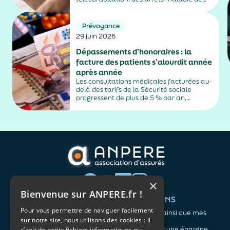
plus de trois jours, sauf exceptions. Cette
mesure, issue de la loi contre les fraudes
sociales et fiscales, s'inscrit dans un
Prévoyance
durcissement plus...
29 juin 2026
Dépassements d’honoraires : la
facture des patients s’alourdit année
après année
Les consultations médicales facturées au-
delà des tarifs de la Sécurité sociale
progressent de plus de 5 % par an,
alimentés par la montée en puissance des
médecins exerçant en secteur 2.
×
Bienvenue sur ANPERE.fr !
QUI SOMMES-NOUS ?
VOS BESOINS
Pour vous permettre de naviguer facilement
L'association
Me protéger ainsi que mes
sur notre site, nous utilisons des cookies : il
Notre organisation
proches
L’équipe
Me constituer une épargne
s’agit de petits fichiers informatiques qui