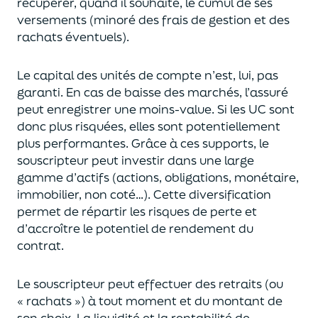
récupérer
, quand il souhaite,
le cumul de ses
versements (
minoré des frais de gestion et des
rachats éventuels).
Le capital des unités de compte n’est, lui, pas
garanti. En cas
de baisse des marchés,
l’assuré
peut enregistrer une moins-value. Si les UC sont
donc plus risquées, elles sont potentiellement
plus performantes.
Grâce à ces supports, le
souscripteur peut
investir dans une large
gamme d’actifs (actions, obligations, monétaire,
immobilier, non coté…)
. Cette diversification
permet de répartir les risques de perte et
d’accroître le potentiel
de
rendement du
contrat.
Le souscripteur peut effectuer des retraits (
ou
« rachats »)
à tout moment et du montant de
son choix
. La
liquidité
et
la rentabilité de