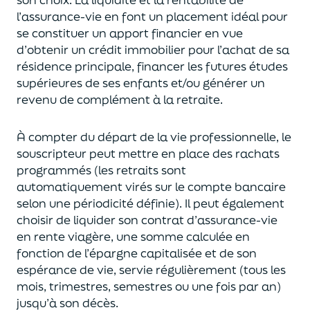
l’assurance-vie en font
un
placement
idéal
pour
se constituer un apport financier en vue
d’obtenir un
crédit immobilier pour l’achat de
s
a
résidence principale, financer les futures études
supérieures de ses enfants
et/
ou
générer un
revenu de complément à la retraite.
À compter du départ de la vie professionnel
le,
l
e
souscripteur
peut mettre en place des rachats
programmés
(les retraits sont
automatiquement virés sur le compte bancaire
selon une périodicité définie). Il peut également
choi
sir
de liquider son contrat d’assurance-vie
en rente viagère
, une somme calculée en
fonction de l’épargne capitalisée et de
son
espérance de vie
,
servie régulièrement (tous les
mois, trimestres, semestres ou une fois par an
)
jusqu’à son décès.