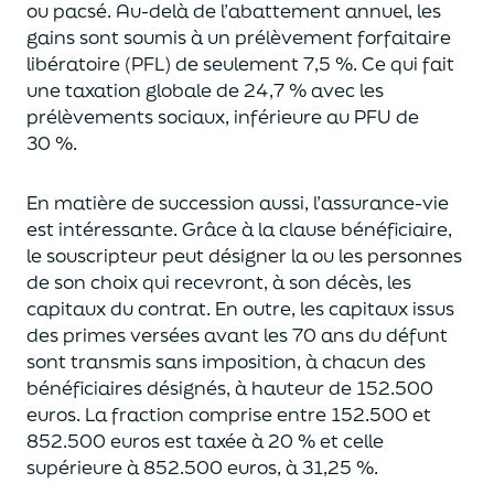
ou pacsé.
Au-delà
de l’abattement annuel,
les
gains sont soumis à un prélèvement forfaitaire
libératoire (PFL) de seulement 7,5 %. Ce qui fait
une taxation globale de
24,7 % avec les
prélèvements sociaux, inférieure au PFU de
30 %.
En matière de succession aus
si, l’assurance-vie
est intéressante. Grâce à la clause bénéficiaire,
le souscripteur peut désigner la ou les personnes
de son choix qui recevront, à son décès, les
capitaux du contrat.
En outre, les capitaux issus
des primes versées avant les 70 ans du déf
unt
sont transmis sans imposition, à chacun des
bénéficiaires désignés, à hauteur de 152.500
euros.
La fraction comprise entre 152.500 et
852.500 euros
est taxée à 20 % et celle
supérieure à 852.500 euros, à 31,
2
5
%.