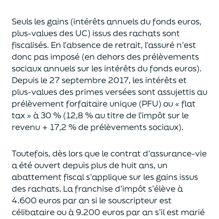
Seuls les gains (intérêts annuels du fonds euros,
plus-values des UC)
issus des rachats sont
fiscalisés. En l’absence de retrait, l’assuré n’est
donc pas imposé
(
en dehors des prélèvements
sociaux annuels sur les intérêts du fonds euros
)
.
Depuis le 27 septembre 2017,
les intérêts et
plus-values des primes versées
sont assujettis au
prélèvement forfaitaire unique (P
FU) ou « flat
tax » à 30 % (12,8 % au titre de l’impôt sur le
revenu + 17,2 % de prélèvements sociaux).
Toutefois, dès lors que le contrat d’assurance-vie
a été ouvert depuis plus de huit ans,
un
abattement fiscal s’applique sur les gains issus
des rachats.
La franchise d’impôt
s’élève à
4.600 euros par an si le souscripteur
est
célibataire ou à 9.200 euros
par an
s’il est marié