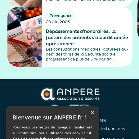
plus de trois jours, sauf exceptions. Cette
mesure, issue de la loi contre les fraudes
sociales et fiscales, s'inscrit dans un
Prévoyance
durcissement plus...
29 juin 2026
Dépassements d’honoraires : la
facture des patients s’alourdit année
après année
Les consultations médicales facturées au-
delà des tarifs de la Sécurité sociale
progressent de plus de 5 % par an,
alimentés par la montée en puissance des
médecins exerçant en secteur 2.
×
Bienvenue sur ANPERE.fr !
QUI SOMMES-NOUS ?
VOS BESOINS
Pour vous permettre de naviguer facilement
L'association
Me protéger ainsi que mes
sur notre site, nous utilisons des cookies : il
Notre organisation
proches
L’équipe
Me constituer une épargne
s’agit de petits fichiers informatiques qui