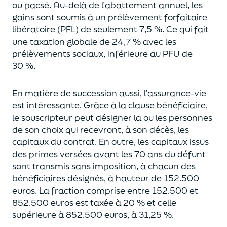
ou pacsé.
Au-delà
de l’abattement annuel,
les
gains sont soumis à un prélèvement forfaitaire
libératoire (PFL) de seulement 7,5 %. Ce qui fait
une taxation globale de
24,7 % avec les
prélèvements sociaux, inférieure au PFU de
30 %.
En matière de succession aus
si, l’assurance-vie
est intéressante. Grâce à la clause bénéficiaire,
le souscripteur peut désigner la ou les personnes
de son choix qui recevront, à son décès, les
capitaux du contrat.
En outre, les capitaux issus
des primes versées avant les 70 ans du déf
unt
sont transmis sans imposition, à chacun des
bénéficiaires désignés, à hauteur de 152.500
euros.
La fraction comprise entre 152.500 et
852.500 euros
est taxée à 20 % et celle
supérieure à 852.500 euros, à 31,
2
5
%.