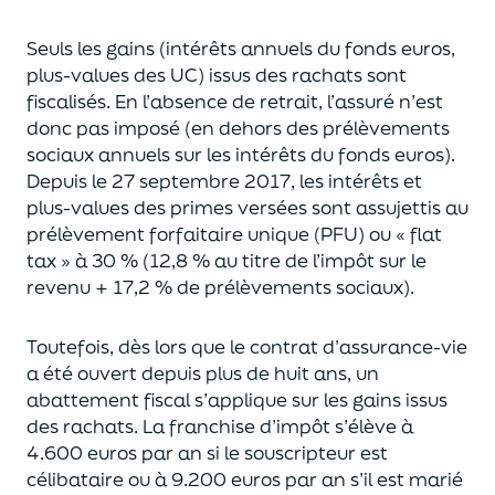
Seuls les gains (intérêts annuels du fonds euros,
plus-values des UC)
issus des rachats sont
fiscalisés. En l’absence de retrait, l’assuré n’est
donc pas imposé
(
en dehors des prélèvements
sociaux annuels sur les intérêts du fonds euros
)
.
Depuis le 27 septembre 2017,
les intérêts et
plus-values des primes versées
sont assujettis au
prélèvement forfaitaire unique (P
FU) ou « flat
tax » à 30 % (12,8 % au titre de l’impôt sur le
revenu + 17,2 % de prélèvements sociaux).
Toutefois, dès lors que le contrat d’assurance-vie
a été ouvert depuis plus de huit ans,
un
abattement fiscal s’applique sur les gains issus
des rachats.
La franchise d’impôt
s’élève à
4.600 euros par an si le souscripteur
est
célibataire ou à 9.200 euros
par an
s’il est marié