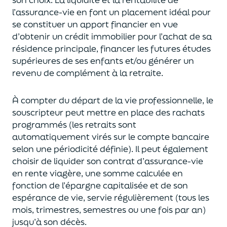
l’assurance-vie en font
un
placement
idéal
pour
se constituer un apport financier en vue
d’obtenir un
crédit immobilier pour l’achat de
s
a
résidence principale, financer les futures études
supérieures de ses enfants
et/
ou
générer un
revenu de complément à la retraite.
À compter du départ de la vie professionnel
le,
l
e
souscripteur
peut mettre en place des rachats
programmés
(les retraits sont
automatiquement virés sur le compte bancaire
selon une périodicité définie). Il peut également
choi
sir
de liquider son contrat d’assurance-vie
en rente viagère
, une somme calculée en
fonction de l’épargne capitalisée et de
son
espérance de vie
,
servie régulièrement (tous les
mois, trimestres, semestres ou une fois par an
)
jusqu’à son décès.