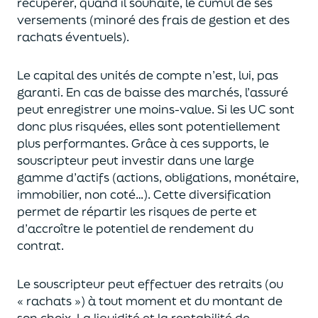
récupérer
, quand il souhaite,
le cumul de ses
versements (
minoré des frais de gestion et des
rachats éventuels).
Le capital des unités de compte n’est, lui, pas
garanti. En cas
de baisse des marchés,
l’assuré
peut enregistrer une moins-value. Si les UC sont
donc plus risquées, elles sont potentiellement
plus performantes.
Grâce à ces supports, le
souscripteur peut
investir dans une large
gamme d’actifs (actions, obligations, monétaire,
immobilier, non coté…)
. Cette diversification
permet de répartir les risques de perte et
d’accroître le potentiel
de
rendement du
contrat.
Le souscripteur peut effectuer des retraits (
ou
« rachats »)
à tout moment et du montant de
son choix
. La
liquidité
et
la rentabilité de