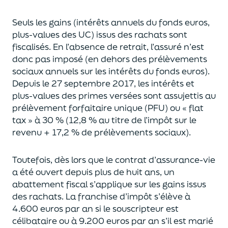
Seuls les gains (intérêts annuels du fonds euros,
plus-values des UC)
issus des rachats sont
fiscalisés. En l’absence de retrait, l’assuré n’est
donc pas imposé
(
en dehors des prélèvements
sociaux annuels sur les intérêts du fonds euros
)
.
Depuis le 27 septembre 2017,
les intérêts et
plus-values des primes versées
sont assujettis au
prélèvement forfaitaire unique (P
FU) ou « flat
tax » à 30 % (12,8 % au titre de l’impôt sur le
revenu + 17,2 % de prélèvements sociaux).
Toutefois, dès lors que le contrat d’assurance-vie
a été ouvert depuis plus de huit ans,
un
abattement fiscal s’applique sur les gains issus
des rachats.
La franchise d’impôt
s’élève à
4.600 euros par an si le souscripteur
est
célibataire ou à 9.200 euros
par an
s’il est marié