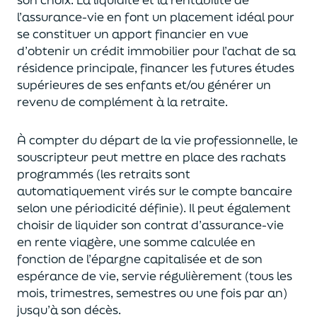
l’assurance-vie en font
un
placement
idéal
pour
se constituer un apport financier en vue
d’obtenir un
crédit immobilier pour l’achat de
s
a
résidence principale, financer les futures études
supérieures de ses enfants
et/
ou
générer un
revenu de complément à la retraite.
À compter du départ de la vie professionnel
le,
l
e
souscripteur
peut mettre en place des rachats
programmés
(les retraits sont
automatiquement virés sur le compte bancaire
selon une périodicité définie). Il peut également
choi
sir
de liquider son contrat d’assurance-vie
en rente viagère
, une somme calculée en
fonction de l’épargne capitalisée et de
son
espérance de vie
,
servie régulièrement (tous les
mois, trimestres, semestres ou une fois par an
)
jusqu’à son décès.