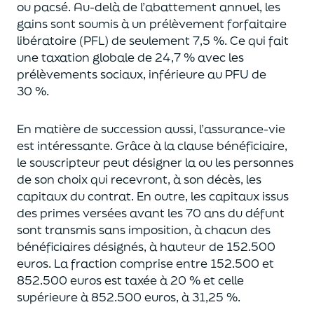
ou pacsé.
Au-delà
de l’abattement annuel,
les
gains sont soumis à un prélèvement forfaitaire
libératoire (PFL) de seulement 7,5 %. Ce qui fait
une taxation globale de
24,7 % avec les
prélèvements sociaux, inférieure au PFU de
30 %.
En matière de succession aus
si, l’assurance-vie
est intéressante. Grâce à la clause bénéficiaire,
le souscripteur peut désigner la ou les personnes
de son choix qui recevront, à son décès, les
capitaux du contrat.
En outre, les capitaux issus
des primes versées avant les 70 ans du déf
unt
sont transmis sans imposition, à chacun des
bénéficiaires désignés, à hauteur de 152.500
euros.
La fraction comprise entre 152.500 et
852.500 euros
est taxée à 20 % et celle
supérieure à 852.500 euros, à 31,
2
5
%.