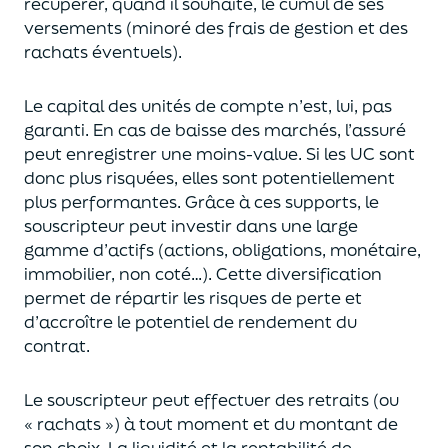
récupérer
, quand il souhaite,
le cumul de ses
versements (
minoré des frais de gestion et des
rachats éventuels).
Le capital des unités de compte n’est, lui, pas
garanti. En cas
de baisse des marchés,
l’assuré
peut enregistrer une moins-value. Si les UC sont
donc plus risquées, elles sont potentiellement
plus performantes.
Grâce à ces supports, le
souscripteur peut
investir dans une large
gamme d’actifs (actions, obligations, monétaire,
immobilier, non coté…)
. Cette diversification
permet de répartir les risques de perte et
d’accroître le potentiel
de
rendement du
contrat.
Le souscripteur peut effectuer des retraits (
ou
« rachats »)
à tout moment et du montant de
son choix
. La
liquidité
et
la rentabilité de