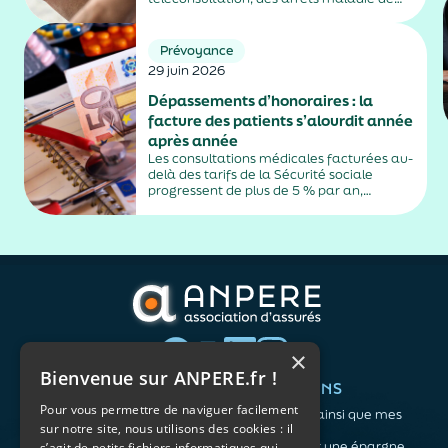
plus de trois jours, sauf exceptions. Cette
mesure, issue de la loi contre les fraudes
sociales et fiscales, s'inscrit dans un
Prévoyance
durcissement plus...
29 juin 2026
Dépassements d’honoraires : la
facture des patients s’alourdit année
après année
Les consultations médicales facturées au-
delà des tarifs de la Sécurité sociale
progressent de plus de 5 % par an,
alimentés par la montée en puissance des
médecins exerçant en secteur 2.
×
Bienvenue sur ANPERE.fr !
QUI SOMMES-NOUS ?
VOS BESOINS
Pour vous permettre de naviguer facilement
L'association
Me protéger ainsi que mes
sur notre site, nous utilisons des cookies : il
Notre organisation
proches
L’équipe
Me constituer une épargne
s’agit de petits fichiers informatiques qui