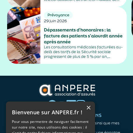
plus de trois jours, sauf exceptions. Cette
mesure, issue de la loi contre les fraudes
sociales et fiscales, s'inscrit dans un
Prévoyance
durcissement plus...
29 juin 2026
Dépassements d’honoraires : la
facture des patients s’alourdit année
après année
Les consultations médicales facturées au-
delà des tarifs de la Sécurité sociale
progressent de plus de 5 % par an,
alimentés par la montée en puissance des
médecins exerçant en secteur 2.
×
Bienvenue sur ANPERE.fr !
QUI SOMMES-NOUS ?
VOS BESOINS
Pour vous permettre de naviguer facilement
L'association
Me protéger ainsi que mes
sur notre site, nous utilisons des cookies : il
Notre organisation
proches
L’équipe
Me constituer une épargne
s’agit de petits fichiers informatiques qui