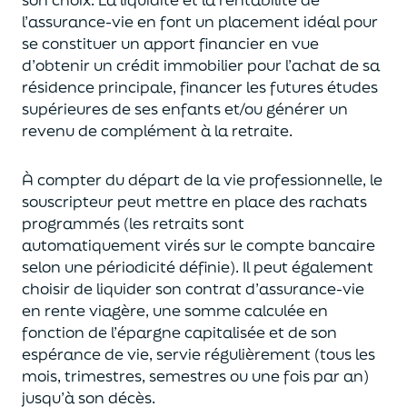
l’assurance-vie en font
un
placement
idéal
pour
se constituer un apport financier en vue
d’obtenir un
crédit immobilier pour l’achat de
s
a
résidence principale, financer les futures études
supérieures de ses enfants
et/
ou
générer un
revenu de complément à la retraite.
À compter du départ de la vie professionnel
le,
l
e
souscripteur
peut mettre en place des rachats
programmés
(les retraits sont
automatiquement virés sur le compte bancaire
selon une périodicité définie). Il peut également
choi
sir
de liquider son contrat d’assurance-vie
en rente viagère
, une somme calculée en
fonction de l’épargne capitalisée et de
son
espérance de vie
,
servie régulièrement (tous les
mois, trimestres, semestres ou une fois par an
)
jusqu’à son décès.