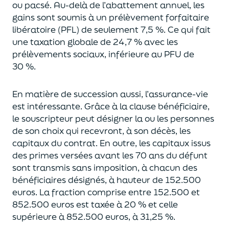
ou pacsé.
Au-delà
de l’abattement annuel,
les
gains sont soumis à un prélèvement forfaitaire
libératoire (PFL) de seulement 7,5 %. Ce qui fait
une taxation globale de
24,7 % avec les
prélèvements sociaux, inférieure au PFU de
30 %.
En matière de succession aus
si, l’assurance-vie
est intéressante. Grâce à la clause bénéficiaire,
le souscripteur peut désigner la ou les personnes
de son choix qui recevront, à son décès, les
capitaux du contrat.
En outre, les capitaux issus
des primes versées avant les 70 ans du déf
unt
sont transmis sans imposition, à chacun des
bénéficiaires désignés, à hauteur de 152.500
euros.
La fraction comprise entre 152.500 et
852.500 euros
est taxée à 20 % et celle
supérieure à 852.500 euros, à 31,
2
5
%.