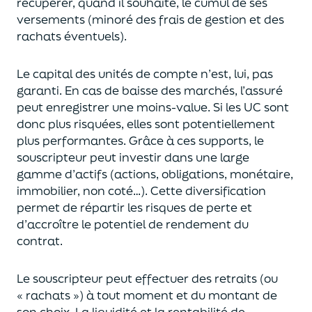
récupérer
, quand il souhaite,
le cumul de ses
versements (
minoré des frais de gestion et des
rachats éventuels).
Le capital des unités de compte n’est, lui, pas
garanti. En cas
de baisse des marchés,
l’assuré
peut enregistrer une moins-value. Si les UC sont
donc plus risquées, elles sont potentiellement
plus performantes.
Grâce à ces supports, le
souscripteur peut
investir dans une large
gamme d’actifs (actions, obligations, monétaire,
immobilier, non coté…)
. Cette diversification
permet de répartir les risques de perte et
d’accroître le potentiel
de
rendement du
contrat.
Le souscripteur peut effectuer des retraits (
ou
« rachats »)
à tout moment et du montant de
son choix
. La
liquidité
et
la rentabilité de