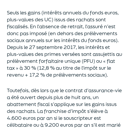
Seuls les gains (intérêts annuels du fonds euros,
plus-values des UC)
issus des rachats sont
fiscalisés. En l’absence de retrait, l’assuré n’est
donc pas imposé
(
en dehors des prélèvements
sociaux annuels sur les intérêts du fonds euros
)
.
Depuis le 27 septembre 2017,
les intérêts et
plus-values des primes versées
sont assujettis au
prélèvement forfaitaire unique (P
FU) ou « flat
tax » à 30 % (12,8 % au titre de l’impôt sur le
revenu + 17,2 % de prélèvements sociaux).
Toutefois, dès lors que le contrat d’assurance-vie
a été ouvert depuis plus de huit ans,
un
abattement fiscal s’applique sur les gains issus
des rachats.
La franchise d’impôt
s’élève à
4.600 euros par an si le souscripteur
est
célibataire ou à 9.200 euros
par an
s’il est marié