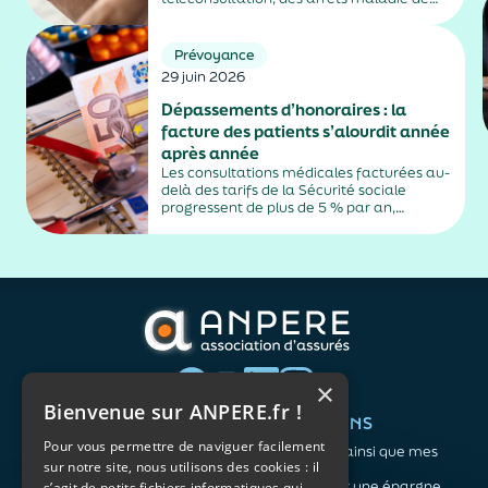
plus de trois jours, sauf exceptions. Cette
mesure, issue de la loi contre les fraudes
sociales et fiscales, s'inscrit dans un
Prévoyance
durcissement plus...
29 juin 2026
Dépassements d’honoraires : la
facture des patients s’alourdit année
après année
Les consultations médicales facturées au-
delà des tarifs de la Sécurité sociale
progressent de plus de 5 % par an,
alimentés par la montée en puissance des
médecins exerçant en secteur 2.
×
Bienvenue sur ANPERE.fr !
QUI SOMMES-NOUS ?
VOS BESOINS
Pour vous permettre de naviguer facilement
L'association
Me protéger ainsi que mes
sur notre site, nous utilisons des cookies : il
Notre organisation
proches
L’équipe
Me constituer une épargne
s’agit de petits fichiers informatiques qui