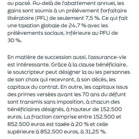
ou pacsé.
Au-delà
de l’abattement annuel,
les
gains sont soumis à un prélèvement forfaitaire
libératoire (PFL) de seulement 7,5 %. Ce qui fait
une taxation globale de
24,7 % avec les
prélèvements sociaux, inférieure au PFU de
30 %.
En matière de succession aus
si, l’assurance-vie
est intéressante. Grâce à la clause bénéficiaire,
le souscripteur peut désigner la ou les personnes
de son choix qui recevront, à son décès, les
capitaux du contrat.
En outre, les capitaux issus
des primes versées avant les 70 ans du déf
unt
sont transmis sans imposition, à chacun des
bénéficiaires désignés, à hauteur de 152.500
euros.
La fraction comprise entre 152.500 et
852.500 euros
est taxée à 20 % et celle
supérieure à 852.500 euros, à 31,
2
5
%.