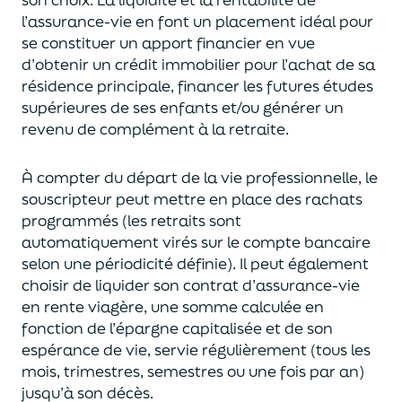
l’assurance-vie en font
un
placement
idéal
pour
se constituer un apport financier en vue
d’obtenir un
crédit immobilier pour l’achat de
s
a
résidence principale, financer les futures études
supérieures de ses enfants
et/
ou
générer un
revenu de complément à la retraite.
À compter du départ de la vie professionnel
le,
l
e
souscripteur
peut mettre en place des rachats
programmés
(les retraits sont
automatiquement virés sur le compte bancaire
selon une périodicité définie). Il peut également
choi
sir
de liquider son contrat d’assurance-vie
en rente viagère
, une somme calculée en
fonction de l’épargne capitalisée et de
son
espérance de vie
,
servie régulièrement (tous les
mois, trimestres, semestres ou une fois par an
)
jusqu’à son décès.