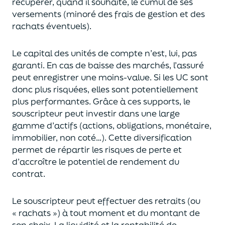
récupérer
, quand il souhaite,
le cumul de ses
versements (
minoré des frais de gestion et des
rachats éventuels).
Le capital des unités de compte n’est, lui, pas
garanti. En cas
de baisse des marchés,
l’assuré
peut enregistrer une moins-value. Si les UC sont
donc plus risquées, elles sont potentiellement
plus performantes.
Grâce à ces supports, le
souscripteur peut
investir dans une large
gamme d’actifs (actions, obligations, monétaire,
immobilier, non coté…)
. Cette diversification
permet de répartir les risques de perte et
d’accroître le potentiel
de
rendement du
contrat.
Le souscripteur peut effectuer des retraits (
ou
« rachats »)
à tout moment et du montant de
son choix
. La
liquidité
et
la rentabilité de