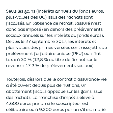
Seuls les gains (intérêts annuels du fonds euros,
plus-values des UC)
issus des rachats sont
fiscalisés. En l’absence de retrait, l’assuré n’est
donc pas imposé
(
en dehors des prélèvements
sociaux annuels sur les intérêts du fonds euros
)
.
Depuis le 27 septembre 2017,
les intérêts et
plus-values des primes versées
sont assujettis au
prélèvement forfaitaire unique (P
FU) ou « flat
tax » à 30 % (12,8 % au titre de l’impôt sur le
revenu + 17,2 % de prélèvements sociaux).
Toutefois, dès lors que le contrat d’assurance-vie
a été ouvert depuis plus de huit ans,
un
abattement fiscal s’applique sur les gains issus
des rachats.
La franchise d’impôt
s’élève à
4.600 euros par an si le souscripteur
est
célibataire ou à 9.200 euros
par an
s’il est marié