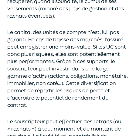
récupérer
, quand il souhaite,
le cumul de ses
versements (
minoré des frais de gestion et des
rachats éventuels).
Le capital des unités de compte n’est, lui, pas
garanti. En cas
de baisse des marchés,
l’assuré
peut enregistrer une moins-value. Si les UC sont
donc plus risquées, elles sont potentiellement
plus performantes.
Grâce à ces supports, le
souscripteur peut
investir dans une large
gamme d’actifs (actions, obligations, monétaire,
immobilier, non coté…)
. Cette diversification
permet de répartir les risques de perte et
d’accroître le potentiel
de
rendement du
contrat.
Le souscripteur peut effectuer des retraits (
ou
« rachats »)
à tout moment et du montant de
son choix
. La
liquidité
et
la rentabilité de