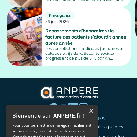
plus de trois jours, sauf exceptions. Cette
mesure, issue de la loi contre les fraudes
sociales et fiscales, s'inscrit dans un
Prévoyance
durcissement plus...
29 juin 2026
Dépassements d’honoraires : la
facture des patients s’alourdit année
après année
Les consultations médicales facturées au-
delà des tarifs de la Sécurité sociale
progressent de plus de 5 % par an,
alimentés par la montée en puissance des
médecins exerçant en secteur 2.
×
Bienvenue sur ANPERE.fr !
QUI SOMMES-NOUS ?
VOS BESOINS
Pour vous permettre de naviguer facilement
L'association
Me protéger ainsi que mes
sur notre site, nous utilisons des cookies : il
Notre organisation
proches
L’équipe
Me constituer une épargne
s’agit de petits fichiers informatiques qui