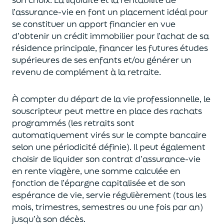
l’assurance-vie en font
un
placement
idéal
pour
se constituer un apport financier en vue
d’obtenir un
crédit immobilier pour l’achat de
s
a
résidence principale, financer les futures études
supérieures de ses enfants
et/
ou
générer un
revenu de complément à la retraite.
À compter du départ de la vie professionnel
le,
l
e
souscripteur
peut mettre en place des rachats
programmés
(les retraits sont
automatiquement virés sur le compte bancaire
selon une périodicité définie). Il peut également
choi
sir
de liquider son contrat d’assurance-vie
en rente viagère
, une somme calculée en
fonction de l’épargne capitalisée et de
son
espérance de vie
,
servie régulièrement (tous les
mois, trimestres, semestres ou une fois par an
)
jusqu’à son décès.