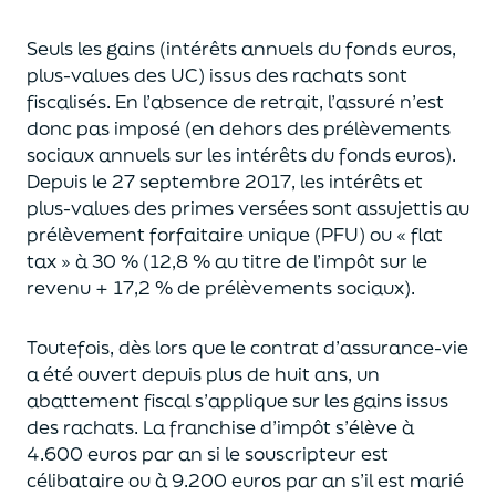
Seuls les gains (intérêts annuels du fonds euros,
plus-values des UC)
issus des rachats sont
fiscalisés. En l’absence de retrait, l’assuré n’est
donc pas imposé
(
en dehors des prélèvements
sociaux annuels sur les intérêts du fonds euros
)
.
Depuis le 27 septembre 2017,
les intérêts et
plus-values des primes versées
sont assujettis au
prélèvement forfaitaire unique (P
FU) ou « flat
tax » à 30 % (12,8 % au titre de l’impôt sur le
revenu + 17,2 % de prélèvements sociaux).
Toutefois, dès lors que le contrat d’assurance-vie
a été ouvert depuis plus de huit ans,
un
abattement fiscal s’applique sur les gains issus
des rachats.
La franchise d’impôt
s’élève à
4.600 euros par an si le souscripteur
est
célibataire ou à 9.200 euros
par an
s’il est marié