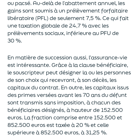
ou pacsé.
Au-delà
de l’abattement annuel,
les
gains sont soumis à un prélèvement forfaitaire
libératoire (PFL) de seulement 7,5 %. Ce qui fait
une taxation globale de
24,7 % avec les
prélèvements sociaux, inférieure au PFU de
30 %.
En matière de succession aus
si, l’assurance-vie
est intéressante. Grâce à la clause bénéficiaire,
le souscripteur peut désigner la ou les personnes
de son choix qui recevront, à son décès, les
capitaux du contrat.
En outre, les capitaux issus
des primes versées avant les 70 ans du déf
unt
sont transmis sans imposition, à chacun des
bénéficiaires désignés, à hauteur de 152.500
euros.
La fraction comprise entre 152.500 et
852.500 euros
est taxée à 20 % et celle
supérieure à 852.500 euros, à 31,
2
5
%.