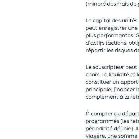
(
minoré des frais de 
Le capital des unités
peut enregistrer une 
plus performantes.
G
d’actifs (actions, ob
répartir les risques d
Le souscripteur peut 
choix
. La
liquidité
et
constituer un apport
principale, financer 
complément à la retr
À compter du départ 
programmés
(les re
périodicité définie). 
viagère
, une somme c