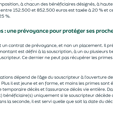
mposition, à chacun des bénéficiaires désignés, à haut
e entre 152.500 et 852.500 euros
est taxée à 20 % et ce
2
5
%.
ès
:
une prévoyance
pour protéger ses proch
st un contrat de prévoyance
, et non un placement. Il p
 montant est défini à la souscription, à un
ou plusieurs b
ouscripteur.
Ce dernier ne peut pas réc
upérer les primes
sations dépend de l’âge
du souscripteur à l’ouverture de
.
Plus il est jeune
et en forme,
et moins les primes s
o
nt 
e temporaire décès et l’assurance
décès
vie entière. Da
) bénéficiaire(s)
uniquement
si le souscripteur décède
ns la seconde, il est servi
quelle que soit la date du déc