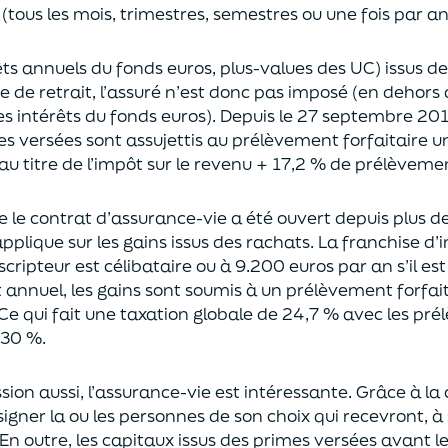
(tous les mois, trimestres, semestres ou une fois par a
rêts annuels du fonds euros, plus-values des UC)
issus d
ce de retrait, l’assuré n’est donc pas imposé
(
en dehors 
es intérêts du fonds euros
)
.
Depuis le 27 septembre 20
es versées
sont assujettis au prélèvement forfaitaire u
au titre de l’impôt sur le revenu + 17,2 % de prélèveme
ue le contrat d’assurance-vie a été ouvert depuis plus d
pplique sur les gains issus des rachats.
La franchise d
uscripteur
est célibataire ou à 9.200 euros
par an
s’il e
t annuel,
les gains sont soumis à un prélèvement forfait
Ce qui fait une taxation globale de
24,7 % avec les pré
 30 %.
sion aus
si, l’assurance-vie est intéressante. Grâce à la 
igner la ou les personnes de son choix qui recevront, à 
En outre, les capitaux issus des primes versées avant l