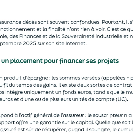
’assurance décès sont
souvent
confondues
. Pourtant, il
onctionnement et la finalité n’ont rien à voir.
C’est ce qu
mie
,
des Finances
et de la Souveraineté industr
ielle et
n
septembre 2025
sur son site Internet.
: un placement pour financer ses projets
un
p
roduit d’épargne
: les sommes versées
(appelées « 
u fil du temps des
gains.
Il e
xiste deux sortes
de contrat
s intègre
uniquement
un fonds euros, tandis que le mu
uros et d’une ou de plusieurs unités de compte (UC).
pond à l’actif général de l’assureur : le souscripteur n’
pport offre une garantie sur le capital. Quelle que soit 
l’assuré est sûr de récupérer
, quand il souhaite,
le cumul