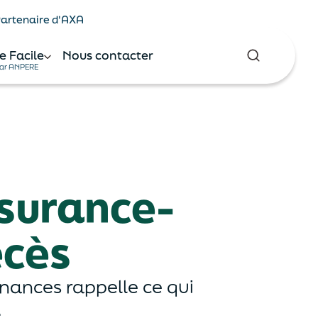
 Partenaire d'AXA
e Facile
Nous contacter
ar ANPERE
ssurance-
écès
inances rappelle ce qui
.