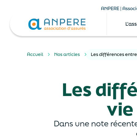
ANPERE | Associa
L'as
Accueil
Nos articles
Les différences entr
Les diff
vie
Dans une note récente,