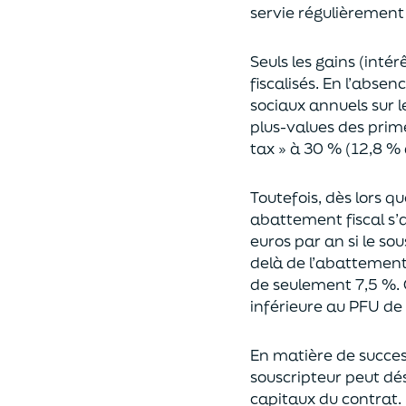
servie régulièrement 
Seuls les gains (inté
fiscalisés. En l’absen
sociaux annuels sur l
plus-values des prim
tax » à 30 % (12,8 % 
Toutefois, dès lors q
abattement fiscal s’a
euros par an si le so
delà
de l’abattemen
de seulement 7,5 %. 
inférieure au PFU de
En matière de succes
souscripteur peut dés
capitaux du contrat.