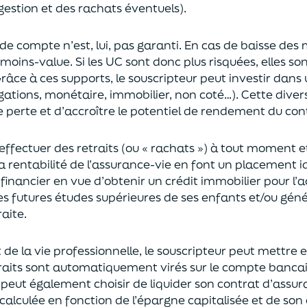
gestion et des rachats éventuels).
 de compte n’est, lui, pas garanti. En cas
de baisse des
moins-value. Si les UC sont donc plus risquées, elles s
râce à ces supports, le souscripteur peut
investir dan
ligations, monétaire, immobilier, non coté…)
. Cette dive
e perte et d’accroître le potentiel
de
rendement du cont
effectuer des retraits (
ou
« rachats »)
à tout moment e
la rentabilité de l’assurance-vie en font
un
placement
i
 financier en vue
d’obtenir un
crédit immobilier pour l’
les futures études supérieures de ses enfants
et/
ou
géné
aite.
de la vie professionnel
le,
l
e souscripteur
peut mettre e
traits sont automatiquement virés sur le compte banca
Il peut également choi
sir
de liquider son contrat d’assu
alculée en fonction de l’épargne capitalisée et de
son