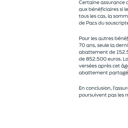
Certaine assurance 
aux bénéficiaires si 
tous les cas, l
a somme 
de Pacs
du souscript
Pour les autres bénéfi
70 ans, seule la derni
abattement de 152.
de
852.500 euros.
Lo
versées après cet âg
abattement partagé e
En conclusion, l’assu
poursuivent pas les 