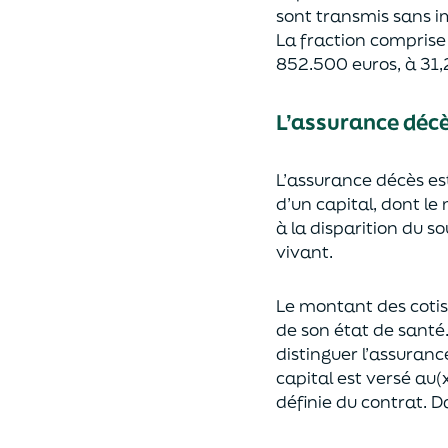
sont transmis sans i
La fraction compris
852.500 euros, à 31,
L’assurance déc
L’assurance décès e
d’un capi
tal, dont le
à la disparition du s
vivant.
Le montant des coti
de son état de santé
distingue
r
l’assuranc
capital est
versé au(x
définie du contrat. Da