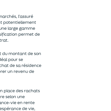
 marchés,
l’assuré
ont potentiellement
s une large gamme
rsification permet de
rat.
t du montant de son
déal
pour se
achat de
s
a résidence
rer un revenu de
n place des rachats
ire
selon une
rance-vie en rente
espérance de vie
,