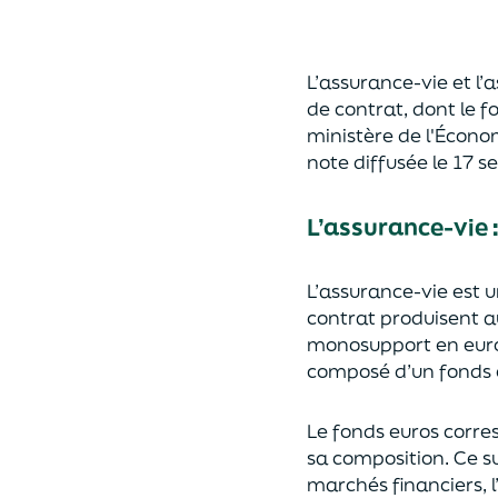
L’assurance-vie et l
de contrat
,
dont le f
ministère de
l'
É
cono
note diffusée
le 17 
L’assurance-vie 
L’assurance-vie est 
contrat produisent a
monosupport en euro
composé d’un fonds e
Le fonds euros corres
sa composition.
Ce su
marchés financiers,