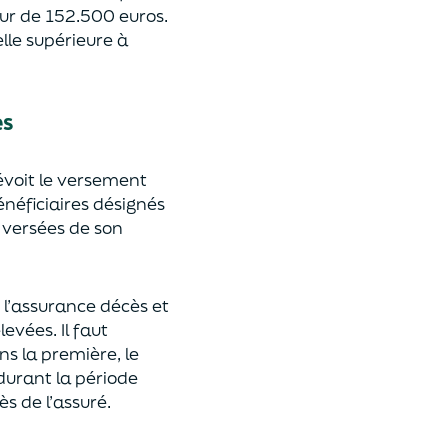
eur de 152.500 euros.
lle supérieure à
es
révoit le versement
énéficiaires désignés
 versées de son
 l’assurance décès et
élevées.
Il faut
ns la première, le
 durant la période
ès de l’assuré.