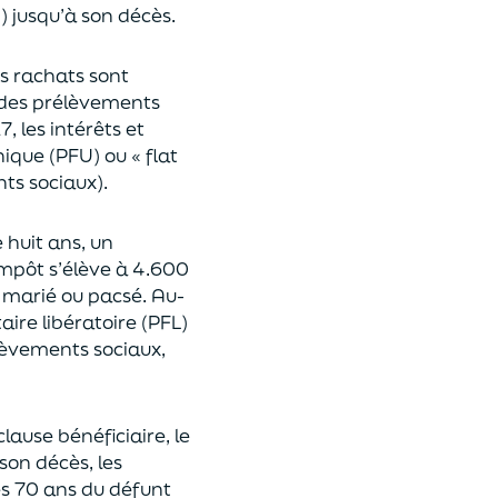
n
)
jusqu’à son décès.
es rachats sont
des prélèvements
17,
les intérêts et
nique (P
FU) ou « flat
nts sociaux).
e huit ans,
un
’impôt
s’élève à 4.600
st marié ou pacsé.
Au-
aire libératoire (PFL)
lèvements sociaux,
clause bénéficiaire, le
son décès, les
es 70 ans du déf
unt