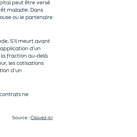
pital
peut être versé
rêt maladie.
Dans
pouse ou le partenaire
ède
. S’il meurt avant
 application
d’un
 la fraction au-delà
eur,
les cotisations
tion d’un
 contrats
ne
Source :
Cliquez-ici