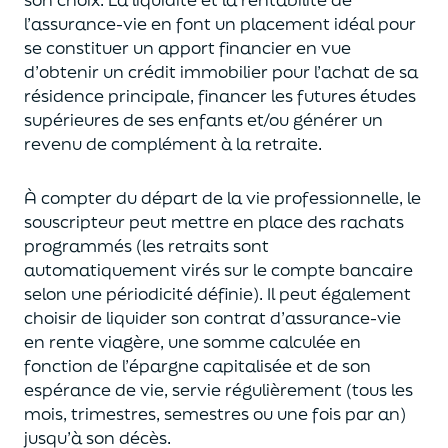
l’assurance-vie en font
un
placement
idéal
pour
se constituer un apport financier en vue
d’obtenir un
crédit immobilier pour l’achat de
s
a
résidence principale, financer les futures études
supérieures de ses enfants
et/
ou
générer un
revenu de complément à la retraite.
À compter du départ de la vie professionnel
le,
l
e
souscripteur
peut mettre en place des rachats
programmés
(les retraits sont
automatiquement virés sur le compte bancaire
selon une périodicité définie). Il peut également
choi
sir
de liquider son contrat d’assurance-vie
en rente viagère
, une somme calculée en
fonction de l’épargne capitalisée et de
son
espérance de vie
,
servie régulièrement (tous les
mois, trimestres, semestres ou une fois par an
)
jusqu’à son décès.