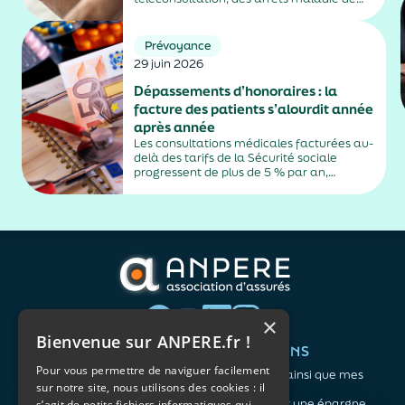
plus de trois jours, sauf exceptions. Cette
mesure, issue de la loi contre les fraudes
sociales et fiscales, s'inscrit dans un
Prévoyance
durcissement plus...
29 juin 2026
Dépassements d’honoraires : la
facture des patients s’alourdit année
après année
Les consultations médicales facturées au-
delà des tarifs de la Sécurité sociale
progressent de plus de 5 % par an,
alimentés par la montée en puissance des
médecins exerçant en secteur 2.
×
Bienvenue sur ANPERE.fr !
QUI SOMMES-NOUS ?
VOS BESOINS
Pour vous permettre de naviguer facilement
L'association
Me protéger ainsi que mes
sur notre site, nous utilisons des cookies : il
Notre organisation
proches
L’équipe
Me constituer une épargne
s’agit de petits fichiers informatiques qui