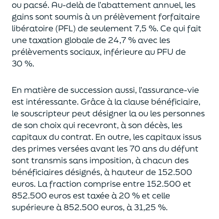
ou pacsé.
Au-delà
de l’abattement annuel,
les
gains sont soumis à un prélèvement forfaitaire
libératoire (PFL) de seulement 7,5 %. Ce qui fait
une taxation globale de
24,7 % avec les
prélèvements sociaux, inférieure au PFU de
30 %.
En matière de succession aus
si, l’assurance-vie
est intéressante. Grâce à la clause bénéficiaire,
le souscripteur peut désigner la ou les personnes
de son choix qui recevront, à son décès, les
capitaux du contrat.
En outre, les capitaux issus
des primes versées avant les 70 ans du déf
unt
sont transmis sans imposition, à chacun des
bénéficiaires désignés, à hauteur de 152.500
euros.
La fraction comprise entre 152.500 et
852.500 euros
est taxée à 20 % et celle
supérieure à 852.500 euros, à 31,
2
5
%.