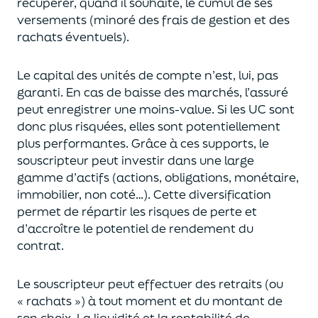
récupérer
, quand il souhaite,
le cumul de ses
versements (
minoré des frais de gestion et des
rachats éventuels).
Le capital des unités de compte n’est, lui, pas
garanti. En cas
de baisse des marchés,
l’assuré
peut enregistrer une moins-value. Si les UC sont
donc plus risquées, elles sont potentiellement
plus performantes.
Grâce à ces supports, le
souscripteur peut
investir dans une large
gamme d’actifs (actions, obligations, monétaire,
immobilier, non coté…)
. Cette diversification
permet de répartir les risques de perte et
d’accroître le potentiel
de
rendement du
contrat.
Le souscripteur peut effectuer des retraits (
ou
« rachats »)
à tout moment et du montant de
son choix
. La
liquidité
et
la rentabilité de