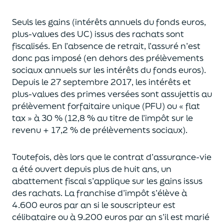
Seuls les gains (intérêts annuels du fonds euros,
plus-values des UC)
issus des rachats sont
fiscalisés. En l’absence de retrait, l’assuré n’est
donc pas imposé
(
en dehors des prélèvements
sociaux annuels sur les intérêts du fonds euros
)
.
Depuis le 27 septembre 2017,
les intérêts et
plus-values des primes versées
sont assujettis au
prélèvement forfaitaire unique (P
FU) ou « flat
tax » à 30 % (12,8 % au titre de l’impôt sur le
revenu + 17,2 % de prélèvements sociaux).
Toutefois, dès lors que le contrat d’assurance-vie
a été ouvert depuis plus de huit ans,
un
abattement fiscal s’applique sur les gains issus
des rachats.
La franchise d’impôt
s’élève à
4.600 euros par an si le souscripteur
est
célibataire ou à 9.200 euros
par an
s’il est marié