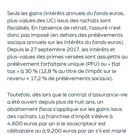
Seuls les gains (intérêts annuels du fonds euros,
plus-values des UC)
issus des rachats sont
fiscalisés. En l’absence de retrait, l’assuré n’est
donc pas imposé
(
en dehors des prélèvements
sociaux annuels sur les intérêts du fonds euros
)
.
Depuis le 27 septembre 2017,
les intérêts et
plus-values des primes versées
sont assujettis au
prélèvement forfaitaire unique (P
FU) ou « flat
tax » à 30 % (12,8 % au titre de l’impôt sur le
revenu + 17,2 % de prélèvements sociaux).
Toutefois, dès lors que le contrat d’assurance-vie
a été ouvert depuis plus de huit ans,
un
abattement fiscal s’applique sur les gains issus
des rachats.
La franchise d’impôt
s’élève à
4.600 euros par an si le souscripteur
est
célibataire ou à 9.200 euros
par an
s’il est marié