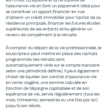
l’assurance-vie en font
un
placement
idéal
pour
se constituer un apport financier en vue
d’obtenir un
crédit immobilier pour l’achat de
s
a
résidence principale, financer les futures études
supérieures de ses enfants
et/
ou
générer un
revenu de complément à la retraite.
À compter du départ de la vie professionnel
le,
l
e
souscripteur
peut mettre en place des rachats
programmés
(les retraits sont
automatiquement virés sur le compte bancaire
selon une périodicité définie). Il peut également
choi
sir
de liquider son contrat d’assurance-vie
en rente viagère
, une somme calculée en
fonction de l’épargne capitalisée et de
son
espérance de vie
,
servie régulièrement (tous les
mois, trimestres, semestres ou une fois par an
)
jusqu’à son décès.