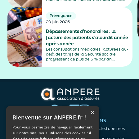
plus de trois jours, sauf exceptions. Cette
mesure, issue de la loi contre les fraudes
sociales et fiscales, s'inscrit dans un
Prévoyance
durcissement plus...
29 juin 2026
Dépassements d’honoraires : la
facture des patients s’alourdit année
après année
Les consultations médicales facturées au-
delà des tarifs de la Sécurité sociale
progressent de plus de 5 % par an,
alimentés par la montée en puissance des
médecins exerçant en secteur 2.
×
Bienvenue sur ANPERE.fr !
QUI SOMMES-NOUS ?
VOS BESOINS
Pour vous permettre de naviguer facilement
L'association
Me protéger ainsi que mes
sur notre site, nous utilisons des cookies : il
Notre organisation
proches
L’équipe
Me constituer une épargne
s’agit de petits fichiers informatiques qui