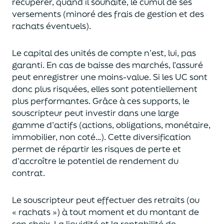
récupérer
, quand il souhaite,
le cumul de ses
versements (
minoré des frais de gestion et des
rachats éventuels).
Le capital des unités de compte n’est, lui, pas
garanti. En cas
de baisse des marchés,
l’assuré
peut enregistrer une moins-value. Si les UC sont
donc plus risquées, elles sont potentiellement
plus performantes.
Grâce à ces supports, le
souscripteur peut
investir dans une large
gamme d’actifs (actions, obligations, monétaire,
immobilier, non coté…)
. Cette diversification
permet de répartir les risques de perte et
d’accroître le potentiel
de
rendement du
contrat.
Le souscripteur peut effectuer des retraits (
ou
« rachats »)
à tout moment et du montant de
son choix
. La
liquidité
et
la rentabilité de