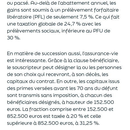
ou pacsé.
Au-delà
de l’abattement annuel,
les
gains sont soumis à un prélèvement forfaitaire
libératoire (PFL) de seulement 7,5 %. Ce qui fait
une taxation globale de
24,7 % avec les
prélèvements sociaux, inférieure au PFU de
30 %.
En matière de succession aus
si, l’assurance-vie
est intéressante. Grâce à la clause bénéficiaire,
le souscripteur peut désigner la ou les personnes
de son choix qui recevront, à son décès, les
capitaux du contrat.
En outre, les capitaux issus
des primes versées avant les 70 ans du déf
unt
sont transmis sans imposition, à chacun des
bénéficiaires désignés, à hauteur de 152.500
euros.
La fraction comprise entre 152.500 et
852.500 euros
est taxée à 20 % et celle
supérieure à 852.500 euros, à 31,
2
5
%.