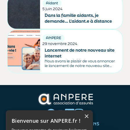
Aidant
5 juin 2024
Dans la famille aidants, je
demande... L'aidant.e à distance
ANPERE
29 novembre 2024
Lancement de notre nouveau site
internet
Nous avons le plaisir de vous annoncer
le lancement de notre nouveau site
internet anpere.fr doté d'une interface
modernisée et simplifiée pour offrir une
nouvelle expérience digitale à nos
adhérents. Ce projet reflète notre
volonté de renforcer notre identité
digitale...
×
Bienvenue sur ANPERE.fr !
QUI SOMMES-NOUS ?
VOS BESOINS
Pour vous permettre de naviguer facilement