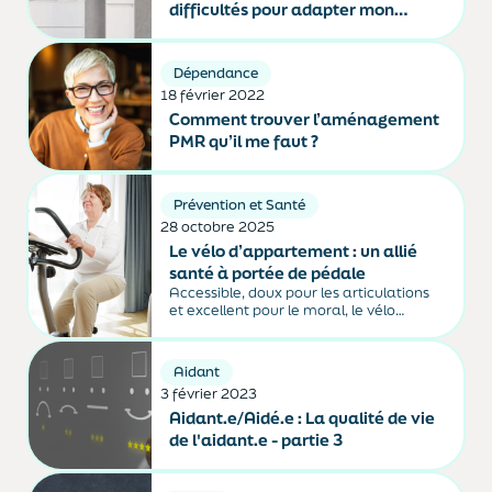
difficultés pour adapter mon
logement ?
Dépendance
18 février 2022
Comment trouver l’aménagement
PMR qu’il me faut ?
Prévention et Santé
28 octobre 2025
Le vélo d’appartement : un allié
santé à portée de pédale
Accessible, doux pour les articulations
et excellent pour le moral, le vélo
d’appartement s’impose comme un
partenaire bien-être idéal. Zoom sur
une pratique complète, validée par les
Aidant
médecins, pour bouger sans quitter la
3 février 2023
maison.
Aidant.e/Aidé.e : La qualité de vie
de l'aidant.e - partie 3