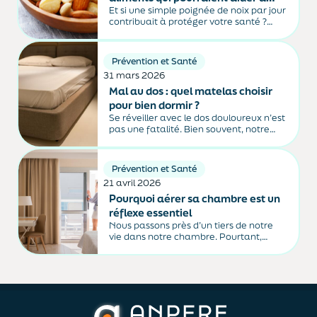
Et si une simple poignée de noix par jour
prévenir certains cancers
contribuait à protéger votre santé ?
Riches en oméga-3, en antioxydants et
en fibres, les fruits à coque sont associés
à un risque plus faible de certains
Prévention et Santé
cancers digestifs. Sans être...
31 mars 2026
Mal au dos : quel matelas choisir
pour bien dormir ?
Se réveiller avec le dos douloureux n’est
pas une fatalité. Bien souvent, notre
literie joue un rôle clé dans la qualité du
sommeil… et dans l’apparition ou
l’aggravation des douleurs. Fermeté,
Prévention et Santé
matériaux, dimensions : voici les repères
21 avril 2026
essentiels pour choisir...
Pourquoi aérer sa chambre est un
réflexe essentiel
Nous passons près d’un tiers de notre
vie dans notre chambre. Pourtant,
derrière ce cocon familier se cache
souvent un air plus pollué qu’à
l’extérieur. Fatigue au réveil, sommeil
agité, allergies… Et si tout commençait
par un geste simple :...