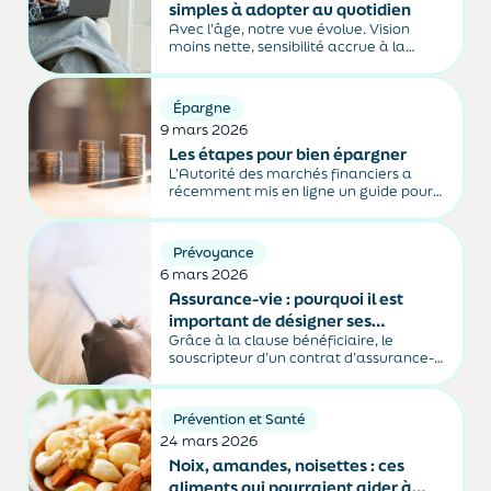
simples à adopter au quotidien
Avec l’âge, notre vue évolue. Vision
moins nette, sensibilité accrue à la
lumière, yeux plus secs… Ces
changements sont fréquents, mais pas
inéluctables. Bonne nouvelle : sans
Épargne
bouleverser son mode de vie, il est
9 mars 2026
possible d’agir au quotidien pour
préserver...
Les étapes pour bien épargner
L’Autorité des marchés financiers a
récemment mis en ligne un guide pour
aider les épargnants à placer leurs
économies.
Prévoyance
6 mars 2026
Assurance-vie : pourquoi il est
important de désigner ses
Grâce à la clause bénéficiaire, le
bénéficiaires
souscripteur d’un contrat d’assurance-
vie peut choisir la ou les personnes qui
recevront les capitaux de son contrat à
son décès, et ce, avec une fiscalité
Prévention et Santé
particulièrement avantageuse.
24 mars 2026
Noix, amandes, noisettes : ces
aliments qui pourraient aider à