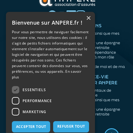
×
Bienvenue sur ANPERE.fr !
QUI SOMMES-NOUS ?
VOS BESOINS
Pour vous permettre de naviguer facilement
L'association
Me protéger ainsi que mes
sur notre site, nous utilisons des cookies : il
Notre organisation
proches
L’équipe
Me constituer une épargne
s’agit de petits fichiers informatiques qui
Les atouts du contrat
Préparer ma retraite
viennent s’installer automatiquement sur le
associatif
Anticiper la dépendance
logiciel de navigation et qui peuvent être
Me préparer à mon rôle
récupérés par nos soins. Ces fichiers
d'aidant
peuvent contenir des données sur vous, vos
Prendre soin de moi et de ma
préférences, ou vos appareils.
En savoir
santé
NOS ARTICLES
ASSURANCE-VIE
plus
FACILE PAR ANPERE
Épargne
Retraite
ESSENTIELS
Les fondamentaux de
Prévoyance
l'assurance vie
Dépendance
Me protéger ainsi que mes
PERFORMANCE
Aidants
proches
Me constituer une épargne
MARKETING
Préparer ma retraite
REFUSER TOUT
ACCEPTER TOUT
Mentions légales