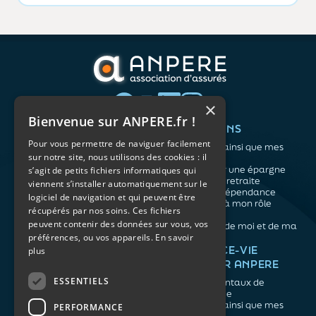
×
Bienvenue sur ANPERE.fr !
QUI SOMMES-NOUS ?
VOS BESOINS
Pour vous permettre de naviguer facilement
L'association
Me protéger ainsi que mes
sur notre site, nous utilisons des cookies : il
Notre organisation
proches
L’équipe
Me constituer une épargne
s’agit de petits fichiers informatiques qui
Les atouts du contrat
Préparer ma retraite
viennent s’installer automatiquement sur le
associatif
Anticiper la dépendance
logiciel de navigation et qui peuvent être
Me préparer à mon rôle
récupérés par nos soins. Ces fichiers
d'aidant
peuvent contenir des données sur vous, vos
Prendre soin de moi et de ma
préférences, ou vos appareils.
En savoir
santé
NOS ARTICLES
ASSURANCE-VIE
plus
FACILE PAR ANPERE
Épargne
Retraite
ESSENTIELS
Les fondamentaux de
Prévoyance
l'assurance vie
Dépendance
Me protéger ainsi que mes
PERFORMANCE
Aidants