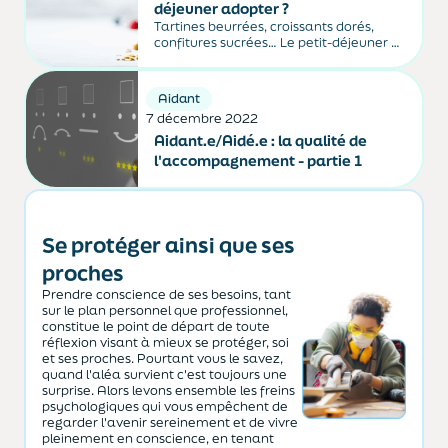
déjeuner adopter ?
Tartines beurrées, croissants dorés,
confitures sucrées… Le petit-déjeuner «
à la française » séduit par sa
gourmandise mais n’est pas le meilleur
allié pour notre cholestérol. Bonne
Aidant
nouvelle : inutile de tout révolutionner
7 décembre 2022
pour protéger son cœur. Quelques choix
simples...
Aidant.e/Aidé.e : la qualité de
l'accompagnement - partie 1
Se protéger ainsi que ses
proches
Prendre conscience de ses besoins, tant
sur le plan personnel que professionnel,
constitue le point de départ de toute
réflexion visant à mieux se protéger, soi
et ses proches. Pourtant vous le savez,
quand l'aléa survient c'est toujours une
surprise. Alors levons ensemble les freins
psychologiques qui vous empêchent de
regarder l'avenir sereinement et de vivre
pleinement en conscience, en tenant