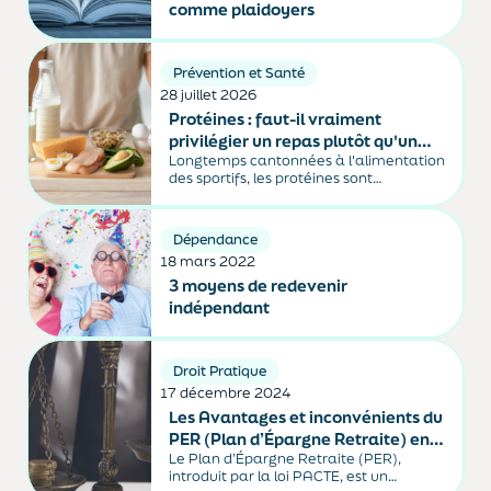
comme plaidoyers
Prévention et Santé
28 juillet 2026
Protéines : faut-il vraiment
privilégier un repas plutôt qu'un
Longtemps cantonnées à l'alimentation
autre ?
des sportifs, les protéines sont
aujourd'hui au cœur de nombreuses
recommandations nutritionnelles. Petit-
déjeuner protéiné, collation après le
Dépendance
sport, dîner riche en protéines… Difficile
18 mars 2022
de distinguer les conseils fondés des
effets de mode. En réalité, les
3 moyens de redevenir
spécialistes...
indépendant
Droit Pratique
17 décembre 2024
Les Avantages et inconvénients du
PER (Plan d’Épargne Retraite) en
Le Plan d’Épargne Retraite (PER),
Droit Français
introduit par la loi PACTE, est un