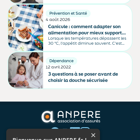
dispositif d’épargne à long terme
destiné à préparer sa retraite. Il se
décline en trois formes : le PER
Prévention et Santé
individuel, le PER collectif en entreprise,
4 août 2026
et le PER...
Canicule : comment adapter son
alimentation pour mieux supporter
Lorsque les températures dépassent les
la chaleur ?
30 °C, l'appétit diminue souvent. C'est
une réaction normale de l'organisme,
qui dépense moins d'énergie pour
maintenir sa température. Faut-il pour
Dépendance
autant sauter des repas ? Quels
12 avril 2022
aliments privilégier ? Une alimentation
adaptée permet non...
3 questions à se poser avant de
choisir la douche sécurisée
×