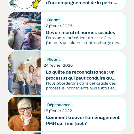
d'accompagnement de la perte
d'autonomie
Aidant
12 février 2026
Devoir moral et normes sociales
Dans notre précédent article « Ces
facteurs qui alourdissent la charge des
aidants », nous avons vu que ce ne sont
pas seulement les tâches objectives
(aides aux actes de la vie quotidienne
Aidant
par exemple) qui pèsent sur les aidants,
24 février 2026
mais...
La quête de reconnaissance : un
processus qui peut conduire au
Nous aborderons dans cet article des
surengagement de l'aidant
processus inconscients plus subtils et
plus personnels qui peuvent se greffer
sur la charge de l'aidant, en l'amenant
à faire toujours plus, toujours mieux,
Dépendance
toujours seul... au risque de s'épuiser ou
18 février 2022
de se sacrifier.
Comment trouver l’aménagement
PMR qu’il me faut ?