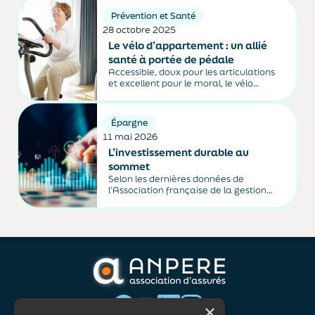
Prévention et Santé
28 octobre 2025
Le vélo d’appartement : un allié
santé à portée de pédale
Accessible, doux pour les articulations
et excellent pour le moral, le vélo
d’appartement s’impose comme un
partenaire bien-être idéal. Zoom sur
une pratique complète, validée par les
Épargne
médecins, pour bouger sans quitter la
11 mai 2026
maison.
L’investissement durable au
sommet
Selon les dernières données de
l’Association française de la gestion
financière, l’encours des fonds
d’investissement responsable a
progressé de près de 5 % l’an dernier,
pour atteindre presque 3.000 milliards
d’euros.
×