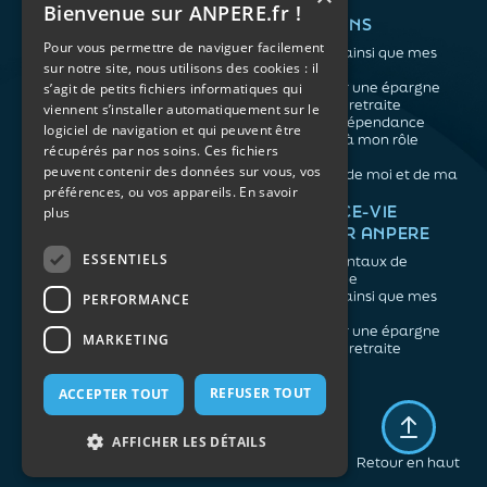
Bienvenue sur ANPERE.fr !
QUI SOMMES-NOUS ?
VOS BESOINS
Pour vous permettre de naviguer facilement
L'association
Me protéger ainsi que mes
sur notre site, nous utilisons des cookies : il
Notre organisation
proches
L’équipe
Me constituer une épargne
s’agit de petits fichiers informatiques qui
Les atouts du contrat
Préparer ma retraite
viennent s’installer automatiquement sur le
associatif
Anticiper la dépendance
logiciel de navigation et qui peuvent être
Me préparer à mon rôle
récupérés par nos soins. Ces fichiers
d'aidant
peuvent contenir des données sur vous, vos
Prendre soin de moi et de ma
préférences, ou vos appareils.
En savoir
santé
NOS ARTICLES
ASSURANCE-VIE
plus
FACILE PAR ANPERE
Épargne
Retraite
ESSENTIELS
Les fondamentaux de
Prévoyance
l'assurance vie
Dépendance
Me protéger ainsi que mes
PERFORMANCE
Aidants
proches
Me constituer une épargne
MARKETING
Préparer ma retraite
REFUSER TOUT
ACCEPTER TOUT
Mentions légales
Politique de confidentialité
AFFICHER LES DÉTAILS
Plan du site
Retour en haut