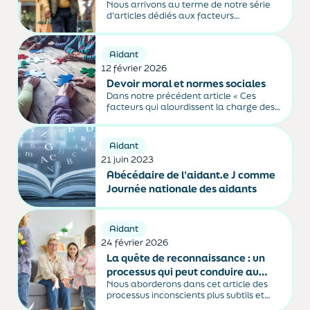
Nous arrivons au terme de notre série
d'articles dédiés aux facteurs
émotionnels susceptibles d'alourdir la
charge des aidants.
Aidant
12 février 2026
Devoir moral et normes sociales
Dans notre précédent article « Ces
facteurs qui alourdissent la charge des
aidants », nous avons vu que ce ne sont
pas seulement les tâches objectives
(aides aux actes de la vie quotidienne
Aidant
par exemple) qui pèsent sur les aidants,
21 juin 2023
mais...
Abécédaire de l'aidant.e J comme
Journée nationale des aidants
Aidant
24 février 2026
La quête de reconnaissance : un
processus qui peut conduire au
Nous aborderons dans cet article des
surengagement de l'aidant
processus inconscients plus subtils et
plus personnels qui peuvent se greffer