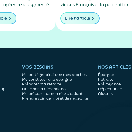
européenne a augmenté
vie des Français et la perception
recteurs de 25 points de
qu’ils en ont, souligne un récent
elèvement décidé pour
éclairage des services de Matigno
icle
Lire l'article
nvolée de la hausse des
qui essaie d’en trouver les raisons.
utive au conflit au
ent.
VOS BESOINS
NOS ARTICLES
Me protéger ainsi que mes proches
Épargne
Me constituer une épargne
Retraite
Préparer ma retraite
Prévoyance
tif
Anticiper la dépendance
Dépendance
Me préparer à mon rôle d'aidant
Aidants
Prendre soin de moi et de ma santé