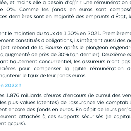
e, et moins elle a besoin d’offrir une rémunération é
s de 0%. Comme les fonds en euros sont compos
 ces dernières sont en majorité des emprunts d’État,
ent le maintien du taux de 1,30% en 2021. Premièremen
ement constitués d’obligations, ils intègrent aussi des ac
u fort rebond de la Bourse après le plongeon engendr
a augmenté de près de 30% l’an dernier). Deuxième ex
tant hautement concurrentiel, les assureurs n’ont pas
ancières pour compenser la faible rémunération des
maintenir le taux de leur fonds euros.
en 2022 ?
r les 1.876 milliards d’euros d’encours (le cumul des v
des plus-values latentes) de l’assurance vie comptab
nt encore des fonds en euros. En dépit de leurs perfo
urent attachés à ces supports sécurisés (le capital 
ent acquis).