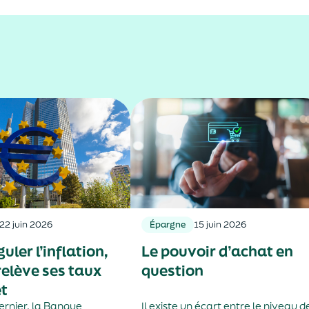
22 juin 2026
Épargne
15 juin 2026
uler l’inflation,
Le pouvoir d’achat en
relève ses taux
question
êt
dernier, la Banque
Il existe un écart entre le niveau d