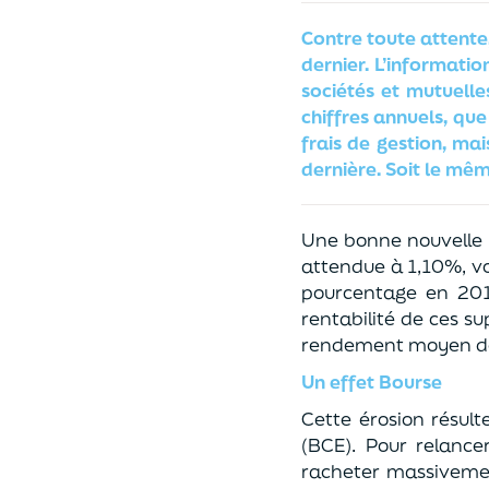
Contre toute attente
dernier. L’informatio
sociétés et mutuell
chiffres annuels, qu
frais de gestion, ma
dernière. Soit le mê
Une bonne nouvelle 
attendue à 1,10%, vo
pourcentage en 201
rentabilité de ces s
rendement moyen des
Un effet Bourse
Cette érosion résul
(BCE). Pour relancer
racheter massivemen