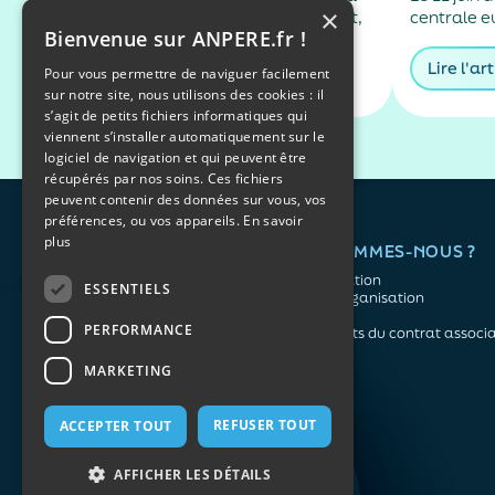
×
passer de 1,5 % à 1,7 % le 1ᵉʳ août,
centrale 
Bienvenue sur ANPERE.fr !
sa rémunération demeure
ses taux di
inférieure à la hausse des prix à la
base. Un r
Lire l'article
Lire l'art
Pour vous permettre de naviguer facilement
consommation.
freiner l’e
sur notre site, nous utilisons des cookies : il
prix conséc
s’agit de petits fichiers informatiques qui
Moyen-Ori
viennent s’installer automatiquement sur le
logiciel de navigation et qui peuvent être
récupérés par nos soins. Ces fichiers
peuvent contenir des données sur vous, vos
préférences, ou vos appareils.
En savoir
plus
QUI SOMMES-NOUS ?
L'association
ESSENTIELS
Notre organisation
L’équipe
PERFORMANCE
Les atouts du contrat associa
Mentions légales
MARKETING
Politique de confidentialité
REFUSER TOUT
ACCEPTER TOUT
Plan du site
AFFICHER LES DÉTAILS