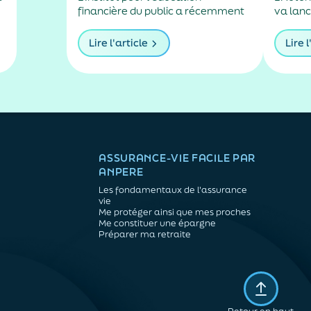
de f
financière du public a récemment
va lanc
le pa
mis en ligne une vidéo dans
un plan
n
laquelle est expliquée la manière
renfor
Lire l'article
Lire l
de se construire un matelas
parmi l
financier pour financer ses
cotées,
dépenses imprévues.
les ho
ASSURANCE-VIE FACILE PAR
ANPERE
Les fondamentaux de l'assurance
vie
Me protéger ainsi que mes proches
Me constituer une épargne
Préparer ma retraite