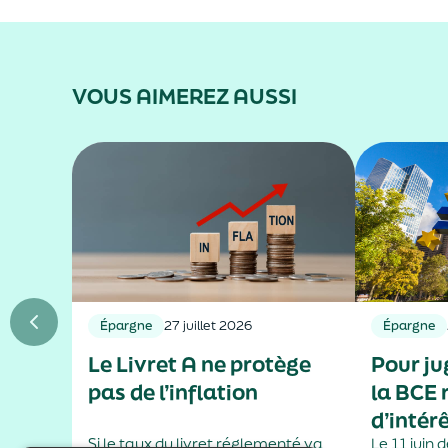
VOUS AIMEREZ AUSSI
Épargne
27 juillet 2026
Épargne
Le Livret A ne protège
Pour jug
pas de l’inflation
la BCE 
d’intér
Si le taux du livret réglementé va
Le 11 juin 