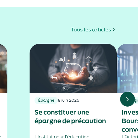
Tous les articles
Épargne
8 juin 2026
Éparg
Se constituer une
Inve
épargne de précaution
Bours
conv
e
L’Institut pour l’éducation
L'Autor