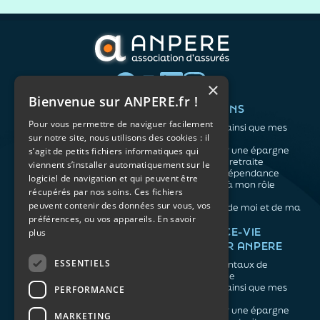
×
Bienvenue sur ANPERE.fr !
QUI SOMMES-NOUS ?
VOS BESOINS
Pour vous permettre de naviguer facilement
L'association
Me protéger ainsi que mes
sur notre site, nous utilisons des cookies : il
Notre organisation
proches
L’équipe
Me constituer une épargne
s’agit de petits fichiers informatiques qui
Les atouts du contrat
Préparer ma retraite
viennent s’installer automatiquement sur le
associatif
Anticiper la dépendance
logiciel de navigation et qui peuvent être
Me préparer à mon rôle
récupérés par nos soins. Ces fichiers
d'aidant
peuvent contenir des données sur vous, vos
Prendre soin de moi et de ma
préférences, ou vos appareils.
En savoir
santé
NOS ARTICLES
ASSURANCE-VIE
plus
FACILE PAR ANPERE
Épargne
Retraite
ESSENTIELS
Les fondamentaux de
Prévoyance
l'assurance vie
Dépendance
Me protéger ainsi que mes
PERFORMANCE
Aidants
proches
Me constituer une épargne
MARKETING