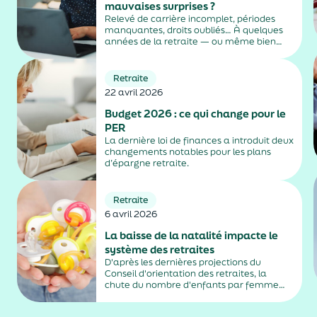
mauvaises surprises ?
Relevé de carrière incomplet, périodes
manquantes, droits oubliés… À quelques
années de la retraite — ou même bien
avant — beaucoup découvrent que leurs
informations ne sont pas toujours
parfaitement à jour. Pourtant, vérifier
Retraite
régulièrement ses droits permet
22 avril 2026
d’anticiper, de...
Budget 2026 : ce qui change pour le
PER
La dernière loi de finances a introduit deux
changements notables pour les plans
d’épargne retraite.
Retraite
6 avril 2026
La baisse de la natalité impacte le
système des retraites
D'après les dernières projections du
Conseil d'orientation des retraites, la
chute du nombre d'enfants par femme
risque de creuser le déficit des régimes
français des retraites.