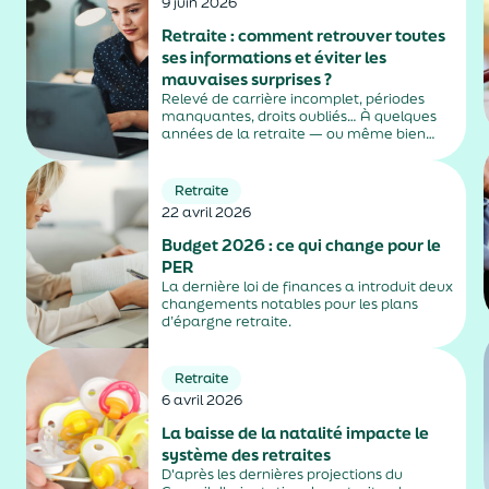
9 juin 2026
Retraite : comment retrouver toutes
ses informations et éviter les
mauvaises surprises ?
Relevé de carrière incomplet, périodes
manquantes, droits oubliés… À quelques
années de la retraite — ou même bien
avant — beaucoup découvrent que leurs
informations ne sont pas toujours
parfaitement à jour. Pourtant, vérifier
Retraite
régulièrement ses droits permet
22 avril 2026
d’anticiper, de...
Budget 2026 : ce qui change pour le
PER
La dernière loi de finances a introduit deux
changements notables pour les plans
d’épargne retraite.
Retraite
6 avril 2026
La baisse de la natalité impacte le
système des retraites
D'après les dernières projections du