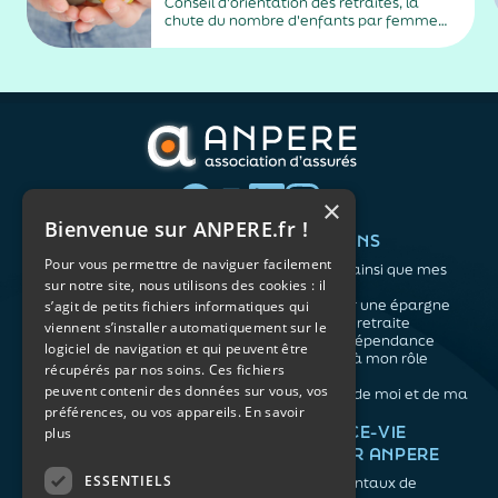
Conseil d'orientation des retraites, la
chute du nombre d'enfants par femme
risque de creuser le déficit des régimes
français des retraites.
×
Bienvenue sur ANPERE.fr !
QUI SOMMES-NOUS ?
VOS BESOINS
Pour vous permettre de naviguer facilement
L'association
Me protéger ainsi que mes
sur notre site, nous utilisons des cookies : il
Notre organisation
proches
L’équipe
Me constituer une épargne
s’agit de petits fichiers informatiques qui
Les atouts du contrat
Préparer ma retraite
viennent s’installer automatiquement sur le
associatif
Anticiper la dépendance
logiciel de navigation et qui peuvent être
Me préparer à mon rôle
récupérés par nos soins. Ces fichiers
d'aidant
peuvent contenir des données sur vous, vos
Prendre soin de moi et de ma
préférences, ou vos appareils.
En savoir
santé
NOS ARTICLES
ASSURANCE-VIE
plus
FACILE PAR ANPERE
Épargne
Retraite
ESSENTIELS
Les fondamentaux de
Prévoyance