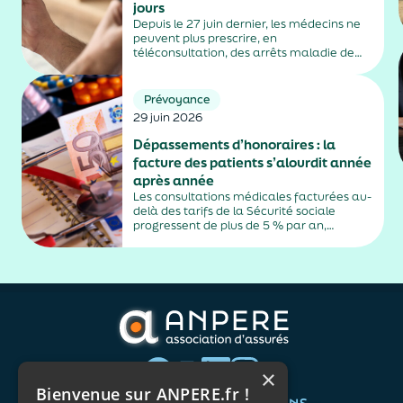
jours
Depuis le 27 juin dernier, les médecins ne
peuvent plus prescrire, en
téléconsultation, des arrêts maladie de
plus de trois jours, sauf exceptions. Cette
mesure, issue de la loi contre les fraudes
sociales et fiscales, s'inscrit dans un
Prévoyance
durcissement plus...
29 juin 2026
Dépassements d’honoraires : la
facture des patients s’alourdit année
après année
Les consultations médicales facturées au-
delà des tarifs de la Sécurité sociale
progressent de plus de 5 % par an,
alimentés par la montée en puissance des
médecins exerçant en secteur 2.
×
Bienvenue sur ANPERE.fr !