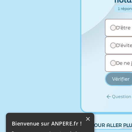
1 répo
D’être
D’évit
De ne 
Vérifier
Question
×
Bienvenue sur ANPERE.fr !
POUR ALLER PLU