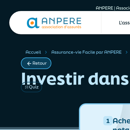
ANPERE | Associa
L'as
Accueil
Assurance-vie Facile par ANPERE
Retour
Investir dans
Quiz
Ache
1
nota