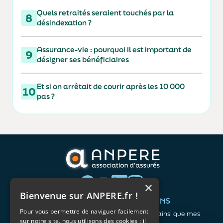
Quels retraités seraient touchés par la
8
désindexation ?
Assurance-vie : pourquoi il est important de
9
désigner ses bénéficiaires
Et si on arrêtait de courir après les 10 000
10
pas ?
×
Bienvenue sur ANPERE.fr !
QUI SOMMES-NOUS ?
VOS BESOINS
Pour vous permettre de naviguer facilement
L'association
Me protéger ainsi que mes
sur notre site, nous utilisons des cookies : il
Notre organisation
proches