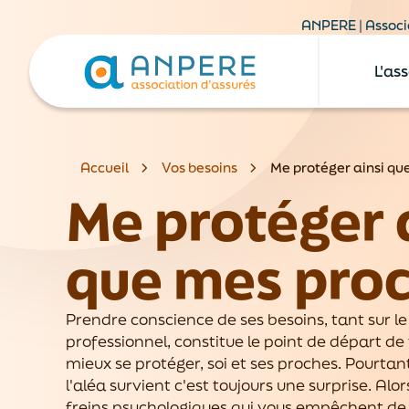
ANPERE | Associa
L'as
Accueil
Vos besoins
Me protéger ainsi qu
Me protéger 
que mes pro
Prendre conscience de ses besoins, tant sur l
professionnel, constitue le point de départ de 
mieux se protéger, soi et ses proches. Pourtan
l'aléa survient c'est toujours une surprise. Al
freins psychologiques qui vous empêchent de 