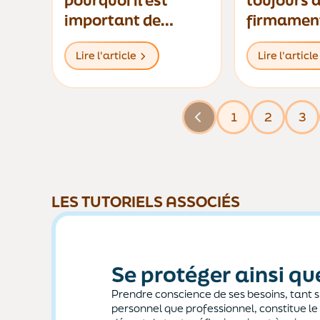
pourquoi il est
toujours 
important de
firmamen
désigner ses
Lire l'article
Lire l'article
bénéficiaires
1
2
3
LES TUTORIELS ASSOCIÉS
Se protéger ainsi qu
Prendre conscience de ses besoins, tant s
personnel que professionnel, constitue le