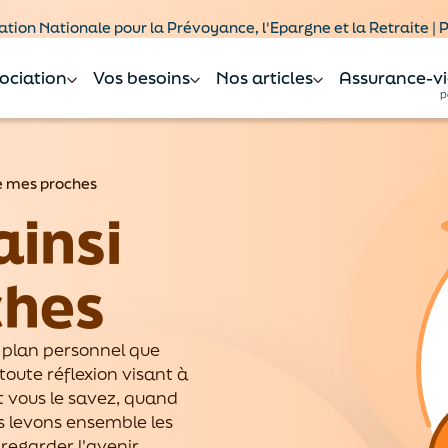
tion Nationale pour la Prévoyance, l'Epargne et la Retraite |
sociation
Vos besoins
Nos articles
Assurance-vi
p
e mes proches
ainsi
ches
e plan personnel que
toute réflexion visant à
t vous le savez, quand
ors levons ensemble les
regarder l'avenir