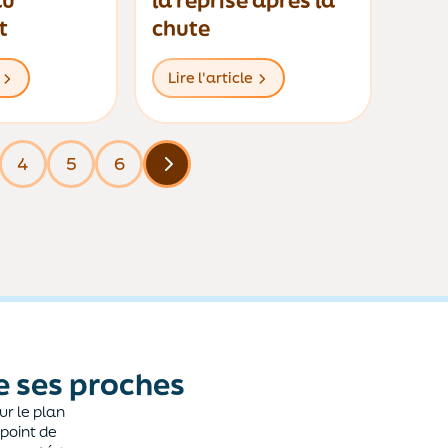
au
la reprise après la
t
chute
Lire l'article
4
5
6
e ses proches
ur le plan
 point de