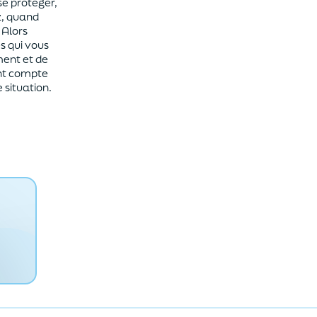
se protéger,
z, quand
 Alors
s qui vous
ment et de
ant compte
e situation.