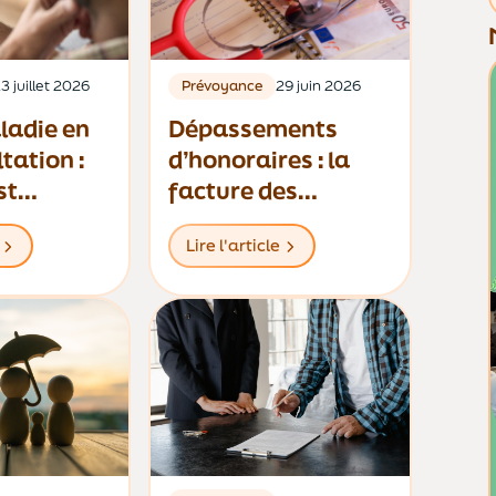
3 juillet 2026
Prévoyance
29 juin 2026
ladie en
Dépassements
tation :
d’honoraires : la
st
facture des
 limitée à
patients s’alourdit
Lire l'article
s
année après année