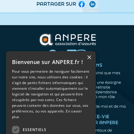
PARTAGER SUR
Facebook
LinkedIn
×
Bienvenue sur ANPERE.fr !
QUI SOMMES-NOUS ?
VOS BESOINS
Pour vous permettre de naviguer facilement
L'association
Me protéger ainsi que mes
sur notre site, nous utilisons des cookies : il
Notre organisation
proches
L’équipe
Me constituer une épargne
s’agit de petits fichiers informatiques qui
Les atouts du contrat
Préparer ma retraite
viennent s’installer automatiquement sur le
associatif
Anticiper la dépendance
logiciel de navigation et qui peuvent être
Me préparer à mon rôle
récupérés par nos soins. Ces fichiers
d'aidant
peuvent contenir des données sur vous, vos
Prendre soin de moi et de ma
santé
préférences, ou vos appareils.
En savoir
NOS ARTICLES
ASSURANCE-VIE
plus
FACILE PAR ANPERE
Épargne
Retraite
ESSENTIELS
Les fondamentaux de
Prévoyance