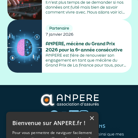
Il n’est plus temps de se demander si nos
données ont fuité mais bien de savoir
comment vivre avec. Nous allons voir ici
comment savoir si nos données ont fuité
et se tenir à jour des dernières arnaques,
quels sont...
Partenaire
7 janvier 2026
ANPERE, mécène du Grand Prix
2026 pour la 6ᵉ année consécutive
ANPERE est fière de renouveler son
engagement en tant que mécène du
Grand Prix de La finance pour tous, pour
la sixième année consécutive. Ce
concours national, destiné aux étudiants
de l’enseignement supérieur, récompense
les meilleures productions pédagogiques
autour des...
×
Bienvenue sur ANPERE.fr !
QUI SOMMES-NOUS ?
VOS BESOINS
Pour vous permettre de naviguer facilement
L'association
Me protéger ainsi que mes