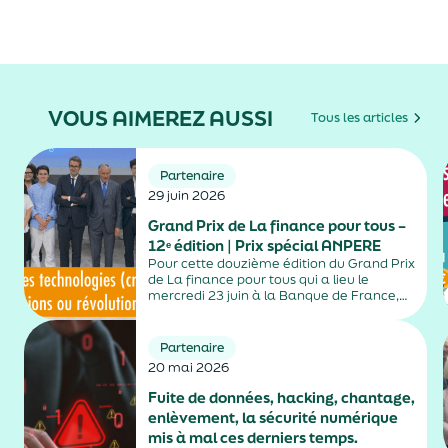
VOUS AIMEREZ AUSSI
Tous les articles
Partenaire
29 juin 2026
Grand Prix de La finance pour tous –
12ᵉ édition | Prix spécial ANPERE
​Pour cette douzième édition du Grand Prix
de La finance pour tous qui a lieu le
mercredi 23 juin à la Banque de France,
de nombreux étudiants et étudiantes issus
d’écoles de journalisme, de classes
préparatoires, de filières universitaires et...
Partenaire
20 mai 2026
Fuite de données, hacking, chantage,
enlèvement, la sécurité numérique
mis à mal ces derniers temps.