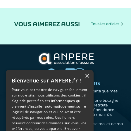
VOUS AIMEREZ AUSSI
Tous les articles
×
Bienvenue sur ANPERE.fr !
QUI SOMMES-NOUS ?
VOS BESOINS
Pour vous permettre de naviguer facilement
L'association
Me protéger ainsi que mes
sur notre site, nous utilisons des cookies : il
Notre organisation
proches
L’équipe
Me constituer une épargne
s’agit de petits fichiers informatiques qui
Les atouts du contrat
Préparer ma retraite
viennent s’installer automatiquement sur le
associatif
Anticiper la dépendance
logiciel de navigation et qui peuvent être
Me préparer à mon rôle
récupérés par nos soins. Ces fichiers
d'aidant
peuvent contenir des données sur vous, vos
Prendre soin de moi et de ma
santé
préférences, ou vos appareils.
En savoir