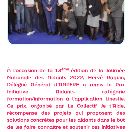
ème
À l’occasion de la 13
édition de la Journée
Nationale des Aidants 2022, Hervé Raquin,
Délégué Général d’ANPERE a remis le Prix
Initiative Aidants catégorie
formation/information à l’application Linestie.
Ce prix, organisé par Le Collectif Je t’Aide,
récompense des projets qui proposent des
solutions concrètes pour les aidants dans le but
de les faire connaître et soutenir ces initiatives