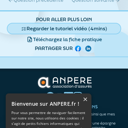
POUR ALLER PLUS LOIN
Regarder le tutoriel vidéo (4mins)
Téléchargez la fiche pratique
PARTAGER SUR
Facebook
LinkedIn
×
Bienvenue sur ANPERE.fr !
QUI SOMMES-NOUS ?
VOS BESOINS
Pour vous permettre de naviguer facilement
L'association
Me protéger ainsi que mes
sur notre site, nous utilisons des cookies : il
Notre organisation
proches
L’équipe
Me constituer une épargne
s’agit de petits fichiers informatiques qui
Les atouts du contrat
Préparer ma retraite