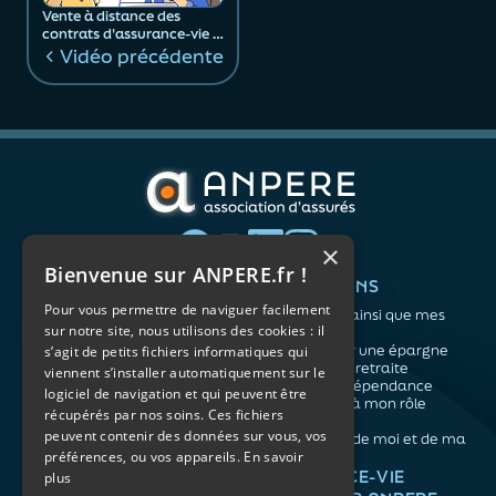
Vente à distance des
contrats d'assurance-vie :
des assurés mieux
Vidéo précédente
protégés
×
Bienvenue sur ANPERE.fr !
QUI SOMMES-NOUS ?
VOS BESOINS
Pour vous permettre de naviguer facilement
L'association
Me protéger ainsi que mes
sur notre site, nous utilisons des cookies : il
Notre organisation
proches
L’équipe
Me constituer une épargne
s’agit de petits fichiers informatiques qui
Les atouts du contrat
Préparer ma retraite
viennent s’installer automatiquement sur le
associatif
Anticiper la dépendance
logiciel de navigation et qui peuvent être
Me préparer à mon rôle
récupérés par nos soins. Ces fichiers
d'aidant
peuvent contenir des données sur vous, vos
Prendre soin de moi et de ma
santé
préférences, ou vos appareils.
En savoir
NOS ARTICLES
ASSURANCE-VIE
plus