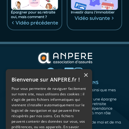
Épargner pour sa retraite
Investir dans l'immobilier
oui, mais comment ?
Vidéo suivante
Vidéo précédente
×
Bienvenue sur ANPERE.fr !
QUI SOMMES-NOUS ?
VOS BESOINS
Pour vous permettre de naviguer facilement
L'association
Me protéger ainsi que mes
sur notre site, nous utilisons des cookies : il
Notre organisation
proches
L’équipe
Me constituer une épargne
s’agit de petits fichiers informatiques qui
Les atouts du contrat
Préparer ma retraite
viennent s’installer automatiquement sur le
associatif
Anticiper la dépendance
logiciel de navigation et qui peuvent être
Me préparer à mon rôle
récupérés par nos soins. Ces fichiers
d'aidant
peuvent contenir des données sur vous, vos
Prendre soin de moi et de ma
santé
préférences, ou vos appareils.
En savoir