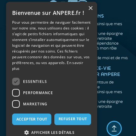
×
Bienvenue sur ANPERE.fr !
QUI SOMMES-NOUS ?
VOS BESOINS
Pour vous permettre de naviguer facilement
L'association
Me protéger ainsi que mes
sur notre site, nous utilisons des cookies : il
Notre organisation
proches
L’équipe
Me constituer une épargne
s’agit de petits fichiers informatiques qui
Les atouts du contrat
Préparer ma retraite
viennent s’installer automatiquement sur le
associatif
Anticiper la dépendance
logiciel de navigation et qui peuvent être
Me préparer à mon rôle
récupérés par nos soins. Ces fichiers
d'aidant
peuvent contenir des données sur vous, vos
Prendre soin de moi et de ma
préférences, ou vos appareils.
En savoir
santé
NOS ARTICLES
ASSURANCE-VIE
plus
FACILE PAR ANPERE
Épargne
Retraite
ESSENTIELS
Les fondamentaux de
Prévoyance
l'assurance vie
Dépendance
Me protéger ainsi que mes
PERFORMANCE
Aidants
proches
Me constituer une épargne
MARKETING
Préparer ma retraite
REFUSER TOUT
ACCEPTER TOUT
Mentions légales
Politique de confidentialité
AFFICHER LES DÉTAILS