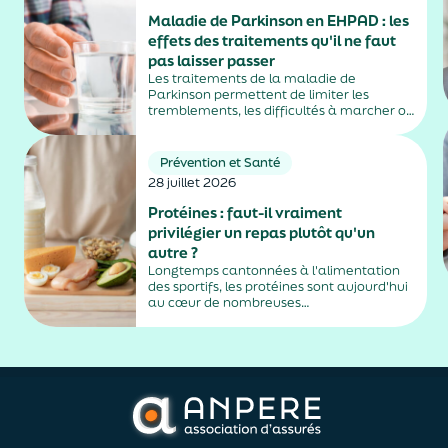
Maladie de Parkinson en EHPAD : les
effets des traitements qu'il ne faut
pas laisser passer
Les traitements de la maladie de
Parkinson permettent de limiter les
tremblements, les difficultés à marcher ou
la rigidité musculaire. Mais ils peuvent
aussi entraîner des effets secondaires
parfois difficiles à repérer, notamment
Prévention et Santé
chez les personnes âgées vivant en
28 juillet 2026
EHPAD....
Protéines : faut-il vraiment
privilégier un repas plutôt qu'un
autre ?
Longtemps cantonnées à l'alimentation
des sportifs, les protéines sont aujourd'hui
au cœur de nombreuses
recommandations nutritionnelles. Petit-
déjeuner protéiné, collation après le sport,
dîner riche en protéines… Difficile de
distinguer les conseils fondés des effets de
mode. En réalité, les spécialistes...