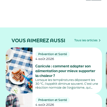
VOUS AIMEREZ AUSSI
Tous les articles
Prévention et Santé
4 août 2026
Canicule : comment adapter son
alimentation pour mieux supporter
la chaleur ?
Lorsque les températures dépassent les
30 °C, l'appétit diminue souvent. C'est une
réaction normale de l'organisme, qui
dépense moins d'énergie pour maintenir
sa température. Faut-il pour autant
sauter des repas ? Quels aliments
Prévention et Santé
privilégier ? Une alimentation adaptée
4 août 2026
permet non...