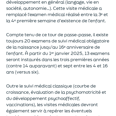
développement
en général
(langage, vie en
société, autonomie…).
Cette visite médicale a
remplacé l’examen médical réalisé
entre l
a
3ᵉ
et
la
4ᵉ
première semaine d’existence de l’enf
ant.
Compte tenu de ce
tour de passe-passe
, il existe
toujours 20 examens de suiv
i médical obligatoire
de la naissance jusqu’au 16ᵉ
anniversaire de
l’enfant.
À partir du 1ᵉʳ
janvier 2025,
13 examens
s
eront instaurés
dans les trois premières années
(
contre 14 auparavant
) et sept entre
l
es
4 et 16
ans (versus six).
O
utre le suivi médical classique (courbe de
croissance, évaluation de la psychomotricité et
du développement psychoaffectif,
vaccinations), les visites médicales d
evront
également
servir à repérer les éventuels