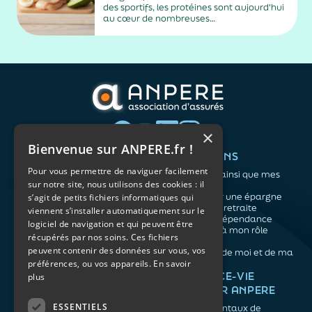
des sportifs, les protéines sont aujourd'hui
au cœur de nombreuses
recommandations nutritionnelles. Petit-
déjeuner protéiné, collation après le sport,
dîner riche en protéines… Difficile de
distinguer les conseils fondés des effets de
mode. En réalité, les spécialistes...
×
Bienvenue sur ANPERE.fr !
QUI SOMMES-NOUS ?
VOS BESOINS
Pour vous permettre de naviguer facilement
L'association
Me protéger ainsi que mes
sur notre site, nous utilisons des cookies : il
Notre organisation
proches
L’équipe
Me constituer une épargne
s’agit de petits fichiers informatiques qui
Les atouts du contrat
Préparer ma retraite
viennent s’installer automatiquement sur le
associatif
Anticiper la dépendance
logiciel de navigation et qui peuvent être
Me préparer à mon rôle
récupérés par nos soins. Ces fichiers
d'aidant
peuvent contenir des données sur vous, vos
Prendre soin de moi et de ma
préférences, ou vos appareils.
En savoir
santé
NOS ARTICLES
ASSURANCE-VIE
plus
FACILE PAR ANPERE
Épargne
Retraite
ESSENTIELS
Les fondamentaux de