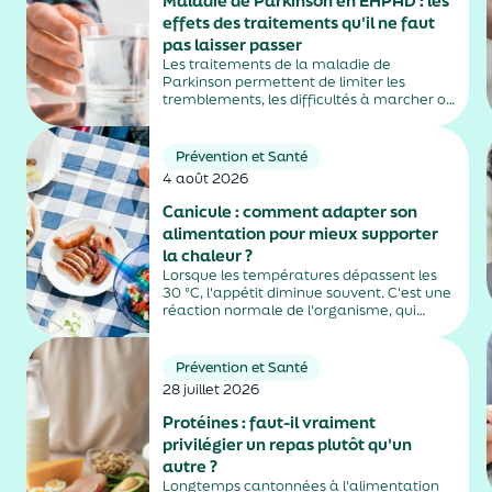
Maladie de Parkinson en EHPAD : les
effets des traitements qu'il ne faut
pas laisser passer
Les traitements de la maladie de
Parkinson permettent de limiter les
tremblements, les difficultés à marcher ou
la rigidité musculaire. Mais ils peuvent
aussi entraîner des effets secondaires
parfois difficiles à repérer, notamment
Prévention et Santé
chez les personnes âgées vivant en
4 août 2026
EHPAD....
Canicule : comment adapter son
alimentation pour mieux supporter
la chaleur ?
Lorsque les températures dépassent les
30 °C, l'appétit diminue souvent. C'est une
réaction normale de l'organisme, qui
dépense moins d'énergie pour maintenir
sa température. Faut-il pour autant
sauter des repas ? Quels aliments
Prévention et Santé
privilégier ? Une alimentation adaptée
28 juillet 2026
permet non...
Protéines : faut-il vraiment
privilégier un repas plutôt qu'un
autre ?
Longtemps cantonnées à l'alimentation