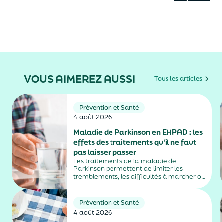
VOUS AIMEREZ AUSSI
Tous les articles
Prévention et Santé
4 août 2026
Maladie de Parkinson en EHPAD : les
effets des traitements qu'il ne faut
pas laisser passer
Les traitements de la maladie de
Parkinson permettent de limiter les
tremblements, les difficultés à marcher ou
la rigidité musculaire. Mais ils peuvent
aussi entraîner des effets secondaires
parfois difficiles à repérer, notamment
Prévention et Santé
chez les personnes âgées vivant en
4 août 2026
EHPAD....