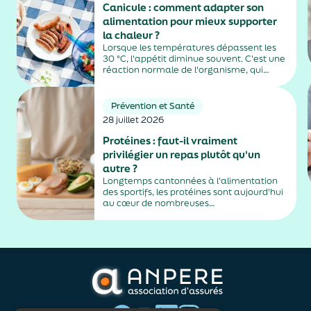
Canicule : comment adapter son
alimentation pour mieux supporter
la chaleur ?
Lorsque les températures dépassent les
30 °C, l'appétit diminue souvent. C'est une
réaction normale de l'organisme, qui
dépense moins d'énergie pour maintenir
sa température. Faut-il pour autant
sauter des repas ? Quels aliments
Prévention et Santé
privilégier ? Une alimentation adaptée
28 juillet 2026
permet non...
Protéines : faut-il vraiment
privilégier un repas plutôt qu'un
autre ?
Longtemps cantonnées à l'alimentation
des sportifs, les protéines sont aujourd'hui
au cœur de nombreuses
recommandations nutritionnelles. Petit-
déjeuner protéiné, collation après le sport,
dîner riche en protéines… Difficile de
distinguer les conseils fondés des effets de
mode. En réalité, les spécialistes...