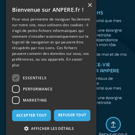
×
Bienvenue sur ANPERE.fr !
QUI SOMMES-NOUS ?
VOS BESOINS
Pour vous permettre de naviguer facilement
L'association
Me protéger ainsi que mes
sur notre site, nous utilisons des cookies : il
Notre organisation
proches
L’équipe
Me constituer une épargne
s’agit de petits fichiers informatiques qui
Les atouts du contrat
Préparer ma retraite
viennent s’installer automatiquement sur le
associatif
Anticiper la dépendance
logiciel de navigation et qui peuvent être
Me préparer à mon rôle
récupérés par nos soins. Ces fichiers
d'aidant
peuvent contenir des données sur vous, vos
Prendre soin de moi et de ma
préférences, ou vos appareils.
En savoir
santé
NOS ARTICLES
ASSURANCE-VIE
plus
FACILE PAR ANPERE
Épargne
Retraite
ESSENTIELS
Les fondamentaux de
Prévoyance
l'assurance vie
Dépendance
Me protéger ainsi que mes
PERFORMANCE
Aidants
proches
Me constituer une épargne
MARKETING
Préparer ma retraite
REFUSER TOUT
ACCEPTER TOUT
Mentions légales
Politique de confidentialité
AFFICHER LES DÉTAILS
Plan du site
Retour en haut