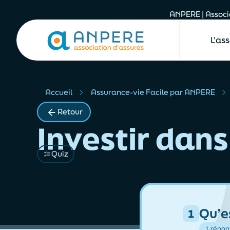
ANPERE | Associa
L'as
Accueil
Assurance-vie Facile par ANPERE
Retour
Investir dans
Quiz
Qu’e
1
1 répo