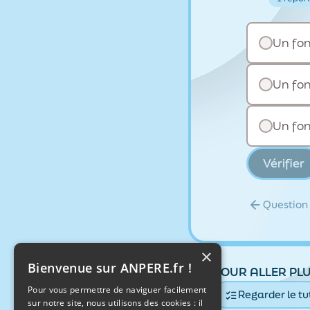
Un fon
Un fon
Un fo
Vérifier
Question
×
Bienvenue sur ANPERE.fr !
POUR ALLER PLU
Pour vous permettre de naviguer facilement
Regarder le tu
sur notre site, nous utilisons des cookies : il