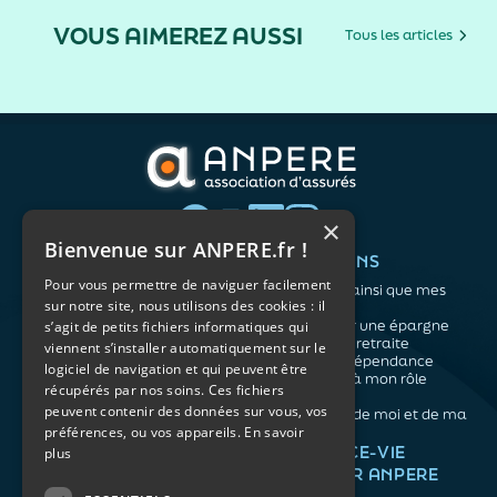
VOUS AIMEREZ AUSSI
Tous les articles
×
Bienvenue sur ANPERE.fr !
QUI SOMMES-NOUS ?
VOS BESOINS
Pour vous permettre de naviguer facilement
L'association
Me protéger ainsi que mes
sur notre site, nous utilisons des cookies : il
Notre organisation
proches
L’équipe
Me constituer une épargne
s’agit de petits fichiers informatiques qui
Les atouts du contrat
Préparer ma retraite
viennent s’installer automatiquement sur le
associatif
Anticiper la dépendance
logiciel de navigation et qui peuvent être
Me préparer à mon rôle
récupérés par nos soins. Ces fichiers
d'aidant
peuvent contenir des données sur vous, vos
Prendre soin de moi et de ma
préférences, ou vos appareils.
En savoir
santé
NOS ARTICLES
ASSURANCE-VIE
plus
FACILE PAR ANPERE
Épargne