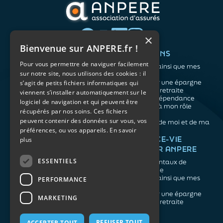
×
Bienvenue sur ANPERE.fr !
QUI SOMMES-NOUS ?
VOS BESOINS
Pour vous permettre de naviguer facilement
L'association
Me protéger ainsi que mes
sur notre site, nous utilisons des cookies : il
Notre organisation
proches
L’équipe
Me constituer une épargne
s’agit de petits fichiers informatiques qui
Les atouts du contrat
Préparer ma retraite
viennent s’installer automatiquement sur le
associatif
Anticiper la dépendance
logiciel de navigation et qui peuvent être
Me préparer à mon rôle
récupérés par nos soins. Ces fichiers
d'aidant
peuvent contenir des données sur vous, vos
Prendre soin de moi et de ma
préférences, ou vos appareils.
En savoir
santé
NOS ARTICLES
ASSURANCE-VIE
plus
FACILE PAR ANPERE
Épargne
Retraite
ESSENTIELS
Les fondamentaux de
Prévoyance
l'assurance vie
Dépendance
Me protéger ainsi que mes
PERFORMANCE
Aidants
proches
Me constituer une épargne
MARKETING
Préparer ma retraite
REFUSER TOUT
ACCEPTER TOUT