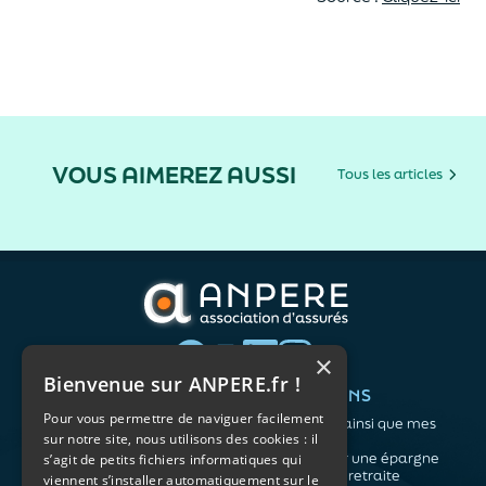
VOUS AIMEREZ AUSSI
Tous les articles
×
Bienvenue sur ANPERE.fr !
QUI SOMMES-NOUS ?
VOS BESOINS
Pour vous permettre de naviguer facilement
L'association
Me protéger ainsi que mes
sur notre site, nous utilisons des cookies : il
Notre organisation
proches
L’équipe
Me constituer une épargne
s’agit de petits fichiers informatiques qui
Les atouts du contrat
Préparer ma retraite
viennent s’installer automatiquement sur le