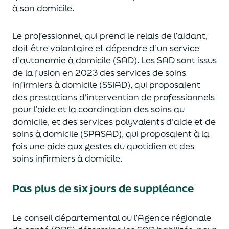
à son domicile.
L
e
professionnel
,
qui
prend
le relai
s
de l’aidant,
doit être volontaire et dépendre
d’un service
d’autonomie à domicile (SAD)
. Les SAD sont issus
de la fusion en 2023 des
se
rvices de
s
oins
i
nfirmiers à
d
omicile (SSIAD)
,
qui
propos
aient
des prestations d'intervention de professionnels
pour l’aide et la coordination des soins au
domicile
, e
t
d
es
s
ervices
p
olyvalents d’
a
ide et de
s
oins à domicile (SPASAD)
,
qui
propos
aient à la
fo
i
s une
aide aux gestes du quotidien et
d
es
soins infirmiers à domicile
.
Pas plus de six jours de suppléance
Le
conseil départemental ou l’Agence régionale