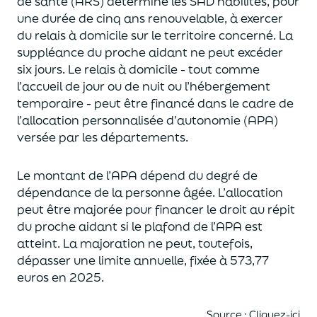
de santé (ARS)
détermine les SAD habilités
, pour
une durée de cinq ans renouvelable,
à exercer
du relai
s
à domicile sur le territoire concerné.
La
suppléance du proche aidant ne peut excéder
six jours.
Le relai
s
à domicile
- tout
comme
l’accueil de jour ou de nuit ou
l’hébergement
temporaire - peut être financé
dans le cadre de
l’allocation personnalisée d’autonomie (APA)
versée par les départements.
Le montant de l’APA dépend du degré de
dépendance de la personne âgée.
L’
allocation
peut être
majorée
pour financer le droit au répit
du proche aidant si le plafond
de l’APA est
atteint
. La majoration
ne peut, toutefois,
dépasser une
limite
annuelle
,
fixée à
573,77
euros
e
n 2025
.
Source :
Cliquez-ici