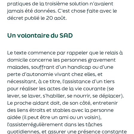
pratiques
de la troisième solution
n’avaient
jamais
été données. C’
e
st chose faite avec le
décret publié le 20 août
.
Un volontaire du SAD
Le texte
commence par rappeler que le relais à
domicile concerne les personnes
gravement
malades, souffrant d’un handicap ou d’une
perte d’autonomie
vivant chez elles
, et
nécessitant, à ce titre,
l’assistance d’un tiers
pour réaliser les actes de la vie courante (se
lever, se laver, s’habiller, se nourrir, se déplacer)
.
Le proche aidant
doit
,
d
e son côté,
entretenir
des liens étroits et stables avec la personne
aidée
(il peut être un ami ou un voisin)
,
l’assiste
r
régulièrement dans les
tâches
quotidienne
s
, et assure
r
une présence constante