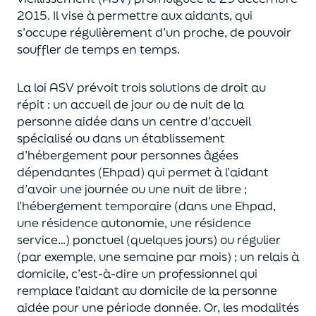
20
15. Il vise à permettre aux aidants
,
qui
s’occupe régulièrement
d’un proche, de pouvoir
souffle
r
de temps en temps.
La loi ASV prévoit trois solutions de droit au
répit : un accueil de jour ou de nuit
de la
personne aidée
dans un centre d’accueil
spécialisé ou dans un établissement
d’hébergement pour personnes âgées
dépendantes (
Ehpad)
qui permet à l’aidant
d’avoir une journée ou
une nuit de libre ;
l’hébergement
temporaire (dans une Ehpad
,
une
résidence autonomie,
une
résidence
service
…)
ponctuel (quelques jour
s
) ou régulier
(par exemple, une semaine par mois)
; un relais à
domicile
, c’est-à-dire
un professionnel
qui
remplace l’aidant au domicile de la personne
aidée
pour une période donnée
.
Or, les modalités