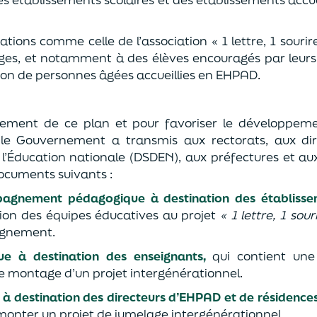
iations comme celle de l’association « 1 lettre, 1 sour
ges, et notamment à des élèves encouragés par leurs p
tion de personnes âgées accueillies en EHPAD.
cement de ce plan et pour favoriser le développemen
le Gouvernement a transmis aux rectorats, aux dir
’Éducation nationale (DSDEN), aux préfectures et au
documents suivants :
pagnement pédagogique à destination des établisse
ation des équipes éducatives au projet
« 1 lettre, 1 sour
ignement.
ue à destination des enseignants
,
qui contient une 
 montage d’un projet intergénérationnel.
 à destination des directeurs d’EHPAD et de résidenc
 monter un projet de jumelage intergénérationnel.