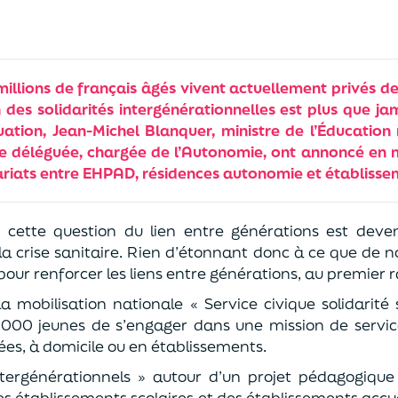
illions de français âgés vivent actuellement privés de
 des solidarités intergénérationnelles est plus que jam
uation, Jean-Michel Blanquer, ministre de l’Éducation n
re déléguée, chargée de l’Autonomie, ont annoncé en m
ariats entre EHPAD, résidences autonomie et établissem
e, cette question du lien entre générations est deve
 crise sanitaire. Rien d’étonnant donc à ce que de n
r pour renforcer les liens entre générations, au premier 
 mobilisation nationale « Service civique solidarité
00 jeunes de s’engager dans une mission de servic
ées, à domicile ou en établissements.
ntergénérationnels » autour d’un projet pédagogiqu
es établissements scolaires et des établissements accu