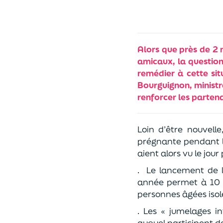
Alors que près de 2 m
amicaux, la question
remédier à cette sit
Bourguignon, minist
renforcer les parten
Loin d’être nouvell
prégnante pendant la
aient alors vu le jou
.
Le lancement de la
année permet à 10 0
personnes âgées isol
. Les « jumelages i
auquel participent d