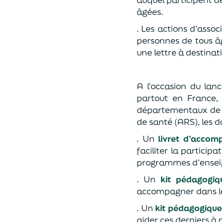
âgées.
. Les actions d’assoc
personnes de tous â
une lettre à destina
A l’occasion du lan
partout en France, 
départementaux de l
de santé (ARS), les 
. Un
livret d’accom
faciliter la particip
programmes d’ense
. Un
kit pédagogiq
accompagner dans le
. Un
kit pédagogique
aider ces derniers à