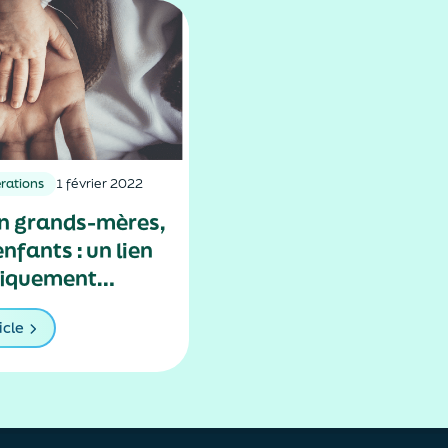
rations
1 février 2022
n grands-mères,
nfants : un lien
fiquement
icle