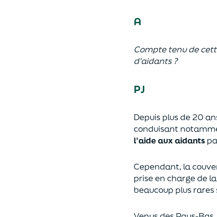
A
Compte tenu de cette 
d'aidants ?
PJ
Depuis plus de 20 ans
conduisant notamme
l'aide aux aidants
pa
Cependant, la couvert
prise en charge de l
beaucoup plus rares s
Venus des Pays-Bas, 