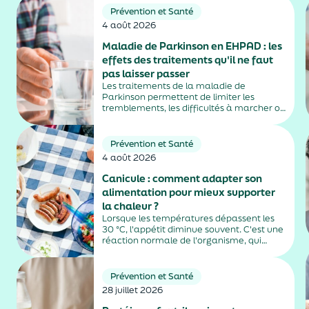
Prévention et Santé
4 août 2026
Maladie de Parkinson en EHPAD : les
effets des traitements qu'il ne faut
pas laisser passer
Les traitements de la maladie de
Parkinson permettent de limiter les
tremblements, les difficultés à marcher ou
la rigidité musculaire. Mais ils peuvent
aussi entraîner des effets secondaires
parfois difficiles à repérer, notamment
Prévention et Santé
chez les personnes âgées vivant en
4 août 2026
EHPAD....
Canicule : comment adapter son
alimentation pour mieux supporter
la chaleur ?
Lorsque les températures dépassent les
30 °C, l'appétit diminue souvent. C'est une
réaction normale de l'organisme, qui
dépense moins d'énergie pour maintenir
sa température. Faut-il pour autant
sauter des repas ? Quels aliments
Prévention et Santé
privilégier ? Une alimentation adaptée
28 juillet 2026
permet non...