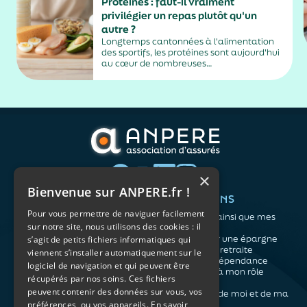
Protéines : faut-il vraiment
privilégier un repas plutôt qu'un
autre ?
Longtemps cantonnées à l'alimentation
des sportifs, les protéines sont aujourd'hui
au cœur de nombreuses
recommandations nutritionnelles. Petit-
déjeuner protéiné, collation après le sport,
dîner riche en protéines… Difficile de
distinguer les conseils fondés des effets de
mode. En réalité, les spécialistes...
×
Bienvenue sur ANPERE.fr !
QUI SOMMES-NOUS ?
VOS BESOINS
Pour vous permettre de naviguer facilement
L'association
Me protéger ainsi que mes
sur notre site, nous utilisons des cookies : il
Notre organisation
proches
L’équipe
Me constituer une épargne
s’agit de petits fichiers informatiques qui
Les atouts du contrat
Préparer ma retraite
viennent s’installer automatiquement sur le
associatif
Anticiper la dépendance
logiciel de navigation et qui peuvent être
Me préparer à mon rôle
récupérés par nos soins. Ces fichiers
d'aidant
peuvent contenir des données sur vous, vos
Prendre soin de moi et de ma
préférences, ou vos appareils.
En savoir
santé