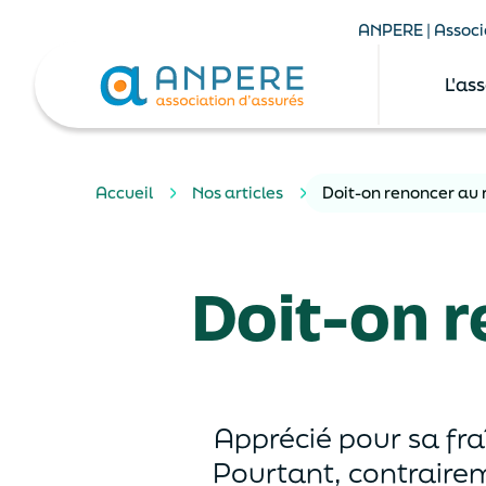
ANPERE | Associa
L'as
Accueil
Nos articles
Doit-on renoncer au r
Doit-on r
Apprécié pour sa fraî
Pourtant, contrairem