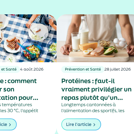
 et Santé
4 août 2026
Prévention et Santé
28 juillet 2026
le : comment
Protéines : faut-il
r son
vraiment privilégier un
ation pour
repas plutôt qu'un
upporter la
s températures
autre ?
Longtemps cantonnées à
es 30 °C, l'appétit
l'alimentation des sportifs, les
 ?
uvent. C'est une
protéines sont aujourd'hui au cœu
ormale de l'organisme,
de nombreuses recommandation
icle
Lire l'article
e moins d'énergie pour
nutritionnelles. Petit-déjeuner