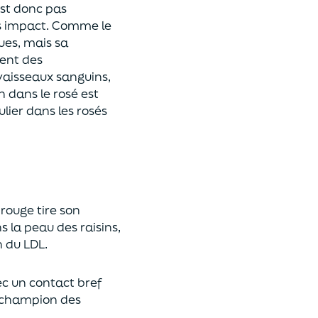
est donc pas
ns impact. Comme le
ues, mais sa
ent des
vaisseaux sanguins,
n dans le rosé est
ulier dans les rosés
 rouge tire son
s la peau des raisins,
n du LDL.
vec un contact bref
e champion des