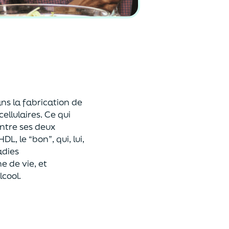
ans la fabrication de
llulaires. Ce qui
entre ses deux
L, le “bon”, qui, lui,
adies
e de vie, et
cool.