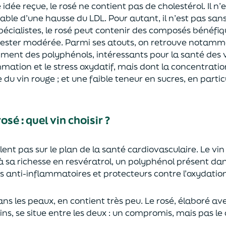
dée reçue, le rosé ne contient pas de cholestérol. Il n’
ble d’une hausse du LDL. Pour autant, il n’est pas sa
pécialistes, le rosé peut contenir des composés bénéfiq
ester modérée. Parmi ses atouts, on retrouve notamm
ent des polyphénols, intéressants pour la santé des 
mmation et le stress oxydatif, mais dont la concentratio
e du vin rouge ; et une faible teneur en sucres, en partic
sé : quel vin choisir ?
lent pas sur le plan de la santé cardiovasculaire. Le vin
à sa richesse en resvératrol, un polyphénol présent dan
s anti-inflammatoires et protecteurs contre l’oxydatio
 sans les peaux, en contient très peu. Le rosé, élaboré a
ins, se situe entre les deux : un compromis, mais pas l