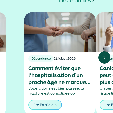
Tous les articles
Dépendance
21 juillet 2026
Préven
Comment éviter que
Canic
l'hospitalisation d’un
peut 
proche âgé ne marque
plus
le début d'une perte
L'opération s'est bien passée, la
On pens
fracture est consolidée ou
risque l
d'autonomie ?
r
l'infection est guérie… Pourtant, au
dehors,
s
retour à domicile, rien n'est tout à
Pourtant
Lire l'article
Lire l
fait comme avant. Difficultés à
des log