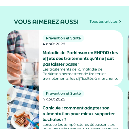
VOUS AIMEREZ AUSSI
Tous les articles
Prévention et Santé
4 août 2026
Maladie de Parkinson en EHPAD : les
effets des traitements qu'il ne faut
pas laisser passer
Les traitements de la maladie de
Parkinson permettent de limiter les
tremblements, les difficultés à marcher ou
la rigidité musculaire. Mais ils peuvent
aussi entraîner des effets secondaires
parfois difficiles à repérer, notamment
Prévention et Santé
chez les personnes âgées vivant en
4 août 2026
EHPAD....
Canicule : comment adapter son
alimentation pour mieux supporter
la chaleur ?
Lorsque les températures dépassent les