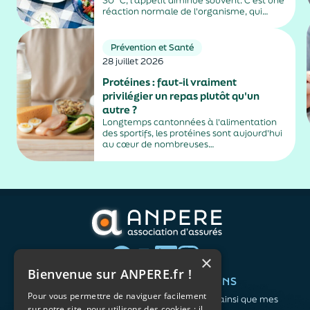
30 °C, l'appétit diminue souvent. C'est une
réaction normale de l'organisme, qui
dépense moins d'énergie pour maintenir
sa température. Faut-il pour autant
sauter des repas ? Quels aliments
Prévention et Santé
privilégier ? Une alimentation adaptée
28 juillet 2026
permet non...
Protéines : faut-il vraiment
privilégier un repas plutôt qu'un
autre ?
Longtemps cantonnées à l'alimentation
des sportifs, les protéines sont aujourd'hui
au cœur de nombreuses
recommandations nutritionnelles. Petit-
déjeuner protéiné, collation après le sport,
dîner riche en protéines… Difficile de
distinguer les conseils fondés des effets de
mode. En réalité, les spécialistes...
×
Bienvenue sur ANPERE.fr !
QUI SOMMES-NOUS ?
VOS BESOINS
Pour vous permettre de naviguer facilement
L'association
Me protéger ainsi que mes
sur notre site, nous utilisons des cookies : il