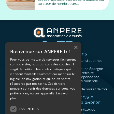
au cœur de nombreuses
recommandations nutritionnelles. Petit-
déjeuner protéiné, collation après le sport,
dîner riche en protéines… Difficile de
distinguer les conseils fondés des effets de
mode. En réalité, les spécialistes...
×
Bienvenue sur ANPERE.fr !
QUI SOMMES-NOUS ?
VOS BESOINS
Pour vous permettre de naviguer facilement
L'association
Me protéger ainsi que mes
sur notre site, nous utilisons des cookies : il
Notre organisation
proches
L’équipe
Me constituer une épargne
s’agit de petits fichiers informatiques qui
Les atouts du contrat
Préparer ma retraite
viennent s’installer automatiquement sur le
associatif
Anticiper la dépendance
logiciel de navigation et qui peuvent être
Me préparer à mon rôle
récupérés par nos soins. Ces fichiers
d'aidant
peuvent contenir des données sur vous, vos
Prendre soin de moi et de ma
préférences, ou vos appareils.
En savoir
santé
NOS ARTICLES
ASSURANCE-VIE
plus
FACILE PAR ANPERE
Épargne
Retraite
ESSENTIELS
Les fondamentaux de
Prévoyance
l'assurance vie