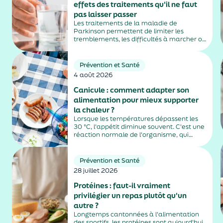
effets des traitements qu'il ne faut
pas laisser passer
Les traitements de la maladie de
Parkinson permettent de limiter les
tremblements, les difficultés à marcher ou
la rigidité musculaire. Mais ils peuvent
aussi entraîner des effets secondaires
parfois difficiles à repérer, notamment
Prévention et Santé
chez les personnes âgées vivant en
4 août 2026
EHPAD....
Canicule : comment adapter son
alimentation pour mieux supporter
la chaleur ?
Lorsque les températures dépassent les
30 °C, l'appétit diminue souvent. C'est une
réaction normale de l'organisme, qui
dépense moins d'énergie pour maintenir
sa température. Faut-il pour autant
sauter des repas ? Quels aliments
Prévention et Santé
privilégier ? Une alimentation adaptée
28 juillet 2026
permet non...
Protéines : faut-il vraiment
privilégier un repas plutôt qu'un
autre ?
Longtemps cantonnées à l'alimentation
des sportifs, les protéines sont aujourd'hui