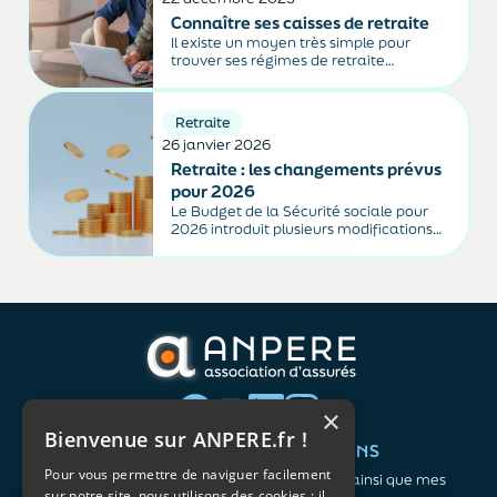
Connaître ses caisses de retraite
Il existe un moyen très simple pour
trouver ses régimes de retraite
auxquels on est affiliés, ainsi que leurs
coordonnées.
Retraite
26 janvier 2026
Retraite : les changements prévus
pour 2026
Le Budget de la Sécurité sociale pour
2026 introduit plusieurs modifications
pour les retraites, dont la suspension de
la dernière réforme.
×
Bienvenue sur ANPERE.fr !
QUI SOMMES-NOUS ?
VOS BESOINS
Pour vous permettre de naviguer facilement
L'association
Me protéger ainsi que mes
sur notre site, nous utilisons des cookies : il