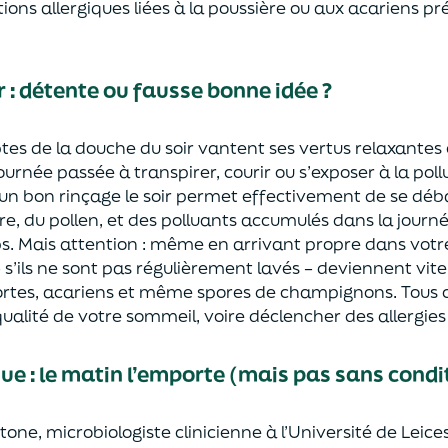
tions allergiques liées à la poussière ou aux acariens pr
 : détente ou fausse bonne idée ?
ptes de la douche du soir vantent ses vertus relaxantes 
urnée passée à transpirer, courir ou s’exposer à la pollut
un bon rinçage le soir permet effectivement de se déb
re, du pollen, et des polluants accumulés dans la journée
ps. Mais attention : même en arrivant propre dans votre 
 – s’ils ne sont pas régulièrement lavés – deviennent vite
mortes, acariens et même spores de champignons. Tous
ualité de votre sommeil, voire déclencher des allergies
que : le matin l’emporte (mais pas sans condi
one, microbiologiste clinicienne à l’Université de Leice