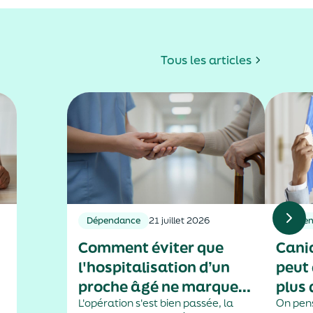
Tous les articles
Dépendance
21 juillet 2026
Préven
Comment éviter que
Canic
l'hospitalisation d’un
peut 
proche âgé ne marque
plus
le début d'une perte
L'opération s'est bien passée, la
On pens