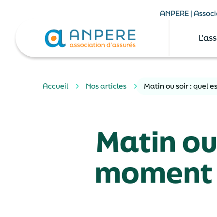
ANPERE | Associa
L'as
Accueil
Nos articles
Matin ou soir : quel 
Matin ou 
moment p