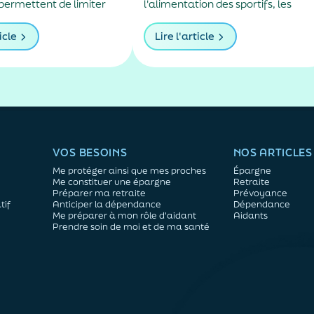
permettent de limiter
l'alimentation des sportifs, les
ments, les difficultés à
protéines sont aujourd'hui au cœu
la rigidité musculaire.
de nombreuses recommandation
icle
Lire l'article
uvent aussi entraîner des
nutritionnelles. Petit-déjeuner
ndaires parfois difficiles
protéiné, collation après le sport,
 notamment chez les
dîner riche en protéines… Difficile
âgées vivant en
de distinguer les conseils fondés
des effets de mode. En réalité, les
spécialistes...
VOS BESOINS
NOS ARTICLES
Me protéger ainsi que mes proches
Épargne
Me constituer une épargne
Retraite
Préparer ma retraite
Prévoyance
tif
Anticiper la dépendance
Dépendance
Me préparer à mon rôle d'aidant
Aidants
Prendre soin de moi et de ma santé