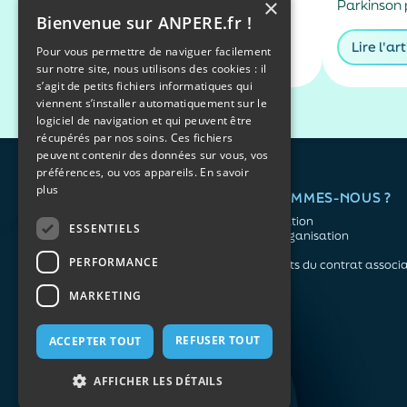
×
dépassent les 30 °C, l'appétit
Parkinson 
chaleur ?
Bienvenue sur ANPERE.fr !
diminue souvent. C'est une
les tremble
réaction normale de l'organisme,
marcher ou 
Lire l'article
Lire l'art
Pour vous permettre de naviguer facilement
qui dépense moins d'énergie pour
Mais ils pe
sur notre site, nous utilisons des cookies : il
maintenir sa température. Faut-il
effets seco
s’agit de petits fichiers informatiques qui
pour autant sauter des repas ?
à repérer,
viennent s’installer automatiquement sur le
Quels aliments privilégier ? Une
personnes 
logiciel de navigation et qui peuvent être
alimentation adaptée permet
EHPAD....
récupérés par nos soins. Ces fichiers
non...
peuvent contenir des données sur vous, vos
préférences, ou vos appareils.
En savoir
plus
QUI SOMMES-NOUS ?
L'association
ESSENTIELS
Notre organisation
L’équipe
PERFORMANCE
Les atouts du contrat associa
Mentions légales
MARKETING
Politique de confidentialité
REFUSER TOUT
ACCEPTER TOUT
Plan du site
AFFICHER LES DÉTAILS