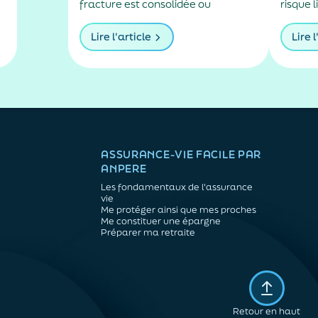
fracture est consolidée ou
risque l
d'autonomie ?
r
l'infection est guérie… Pourtant, au
dehors,
s
retour à domicile, rien n'est tout à
Pourtant
Lire l'article
Lire l
fait comme avant. Difficultés à
des log
marcher, perte d'appétit,
tempéra
confusion, fatigue inhabituelle :
difficil
chez certaines personnes âgées,
chaleur
l'hospitalisation peut entraîner...
ASSURANCE-VIE FACILE PAR
ANPERE
Les fondamentaux de l'assurance
vie
Me protéger ainsi que mes proches
Me constituer une épargne
Préparer ma retraite
Retour en haut