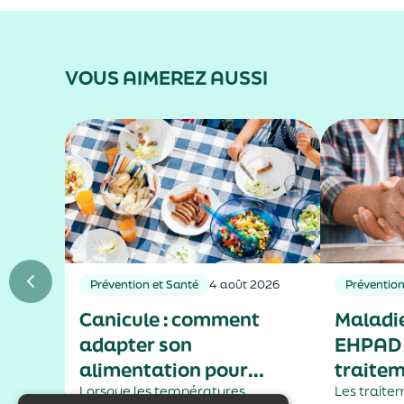
VOUS AIMEREZ AUSSI
Prévention et Santé
4 août 2026
Prévention
Canicule : comment
Maladie
adapter son
EHPAD :
alimentation pour
traitem
mieux supporter la
Lorsque les températures
pas lai
Les traite