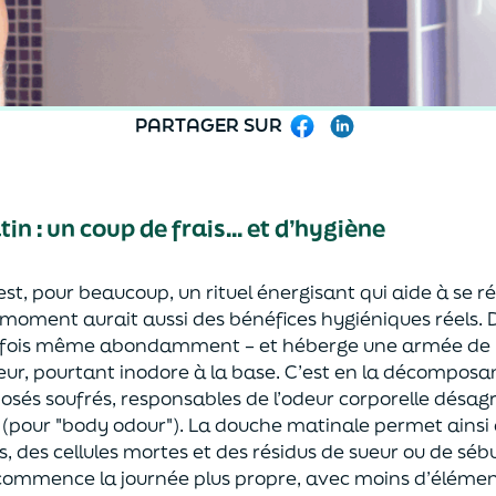
PARTAGER SUR
Facebook
LinkedIn
n : un coup de frais... et d’hygiène
st, pour beaucoup, un rituel énergisant qui aide à se ré
e moment aurait aussi des bénéfices hygiéniques réels. D
arfois même abondamment – et héberge une armée de b
ueur, pourtant inodore à la base. C’est en la décompos
sés soufrés, responsables de l’odeur corporelle désag
our "body odour"). La douche matinale permet ainsi 
s, des cellules mortes et des résidus de sueur ou de sé
on commence la journée plus propre, avec moins d’éléme