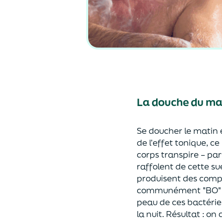
La douche du mati
Se doucher le matin e
de l’effet tonique, c
corps transpire – p
raffolent de cette s
produisent des compo
communément "BO" (p
peau de ces bactérie
la nuit. Résultat : 