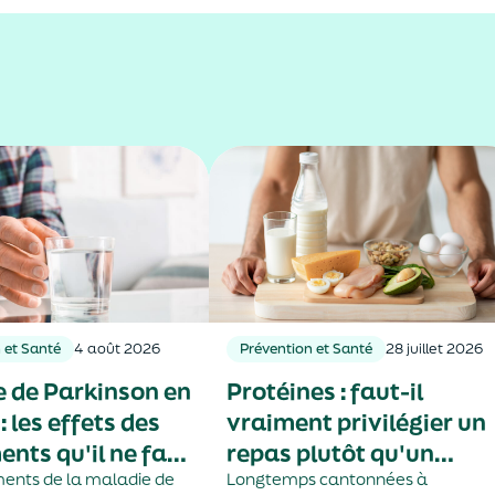
 et Santé
4 août 2026
Prévention et Santé
28 juillet 2026
 de Parkinson en
Protéines : faut-il
 les effets des
vraiment privilégier un
ents qu'il ne faut
repas plutôt qu'un
sser passer
ments de la maladie de
autre ?
Longtemps cantonnées à