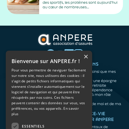
des sportifs, les protéines sont aujourd'hui
au cœur de nombreuses
recommandations nutritionnelles. Petit-
déjeuner protéiné, collation après le sport,
dîner riche en protéines… Difficile de
distinguer les conseils fondés des effets de
mode. En réalité, les spécialistes...
×
Bienvenue sur ANPERE.fr !
QUI SOMMES-NOUS ?
VOS BESOINS
Pour vous permettre de naviguer facilement
L'association
Me protéger ainsi que mes
sur notre site, nous utilisons des cookies : il
Notre organisation
proches
L’équipe
Me constituer une épargne
s’agit de petits fichiers informatiques qui
Les atouts du contrat
Préparer ma retraite
viennent s’installer automatiquement sur le
associatif
Anticiper la dépendance
logiciel de navigation et qui peuvent être
Me préparer à mon rôle
récupérés par nos soins. Ces fichiers
d'aidant
peuvent contenir des données sur vous, vos
Prendre soin de moi et de ma
préférences, ou vos appareils.
En savoir
santé
NOS ARTICLES
ASSURANCE-VIE
plus
FACILE PAR ANPERE
Épargne
Retraite
ESSENTIELS
Les fondamentaux de