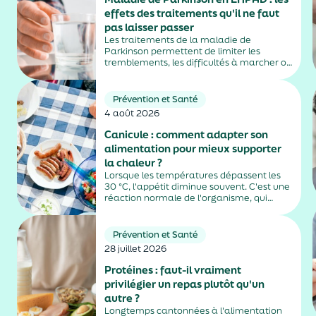
effets des traitements qu'il ne faut
pas laisser passer
Les traitements de la maladie de
Parkinson permettent de limiter les
tremblements, les difficultés à marcher ou
la rigidité musculaire. Mais ils peuvent
aussi entraîner des effets secondaires
parfois difficiles à repérer, notamment
Prévention et Santé
chez les personnes âgées vivant en
4 août 2026
EHPAD....
Canicule : comment adapter son
alimentation pour mieux supporter
la chaleur ?
Lorsque les températures dépassent les
30 °C, l'appétit diminue souvent. C'est une
réaction normale de l'organisme, qui
dépense moins d'énergie pour maintenir
sa température. Faut-il pour autant
sauter des repas ? Quels aliments
Prévention et Santé
privilégier ? Une alimentation adaptée
28 juillet 2026
permet non...
Protéines : faut-il vraiment
privilégier un repas plutôt qu'un
autre ?
Longtemps cantonnées à l'alimentation