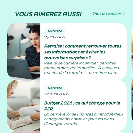
VOUS AIMEREZ AUSSI
Tous les articles
Retraite
9 juin 2026
Retraite : comment retrouver toutes
ses informations et éviter les
mauvaises surprises ?
Relevé de carrière incomplet, périodes
manquantes, droits oubliés… À quelques
années de la retraite — ou même bien
avant — beaucoup découvrent que leurs
informations ne sont pas toujours
parfaitement à jour. Pourtant, vérifier
Retraite
régulièrement ses droits permet
22 avril 2026
d’anticiper, de...
Budget 2026 : ce qui change pour le
PER
La dernière loi de finances a introduit deux
changements notables pour les plans
d’épargne retraite.