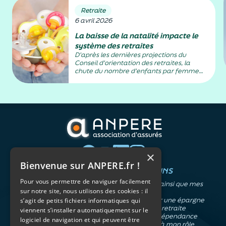
Retraite
6 avril 2026
La baisse de la natalité impacte le
système des retraites
D'après les dernières projections du
Conseil d'orientation des retraites, la
chute du nombre d'enfants par femme
risque de creuser le déficit des régimes
français des retraites.
×
Bienvenue sur ANPERE.fr !
QUI SOMMES-NOUS ?
VOS BESOINS
Pour vous permettre de naviguer facilement
L'association
Me protéger ainsi que mes
sur notre site, nous utilisons des cookies : il
Notre organisation
proches
L’équipe
Me constituer une épargne
s’agit de petits fichiers informatiques qui
Les atouts du contrat
Préparer ma retraite
viennent s’installer automatiquement sur le
associatif
Anticiper la dépendance
logiciel de navigation et qui peuvent être
Me préparer à mon rôle