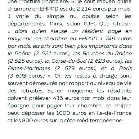
une fracture financière. Si le coût moyen d’une
chambre en EHPAD est de 2 214 euros par mois,
il varie du simple au double selon les
départements. Ainsi, selon l’UFC-Que Choisir,
«
a
l
ors qu’en Meuse un résident paye en
moyenne sa chambre en EHPAD 1 749
euros
par mois, les prix sont bien plus importants dans
le Rhône (2 521
euros
), les Bouches-du-Rhône
(2 525
euros
), la Corse-du-Sud (2 623
euros
), les
Alpes-Maritimes (2 679
euros
), et à Paris
(3 698
euros
) ».
Or, les restes à charge sont
souvent démesurés par rapport au niveau de vie
des retraités. Si, en moyenne, les résidents
doivent prélever 416 euros par mois dans leur
épargne pour payer leur chambre, ce chiffre
peut dépasser les 1000 euros en Ile-de-France
et les 800 euros sur la côte méditerranéenne.