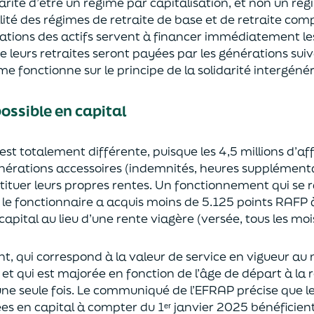
arité d’être un régime par capitalisation, et non un rég
ité des régimes de retraite de base et de retraite co
isations des actifs servent à financer immédiatement l
e leurs retraites seront payées par les générations suiv
 fonctionne sur le principe de la solidarité intergénér
ossible en capital
est totalement différente, puisque les 4,5 millions d’affi
nérations accessoires (indemnités, heures supplément
stituer leurs propres rentes. Un fonctionnement qui se 
si le fonctionnaire a acquis moins de 5.125 points RAFP 
n capital au lieu d’une rente viagère (versée, tous les moi
, qui correspond à la valeur de service en vigueur au
s et qui est majorée en fonction de l’âge de départ à la r
 une seule fois. Le communiqué de l’EFRAP précise que le
ées en capital à compter du 1ᵉʳ
janvier 2025 bénéficient, 