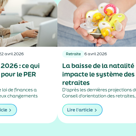
22 avril 2026
Retraite
6 avril 2026
2026 : ce qui
La baisse de la natalité
pour le PER
impacte le système des
retraites
 loi de finances a
D'après les dernières projections 
deux changements
Conseil d'orientation des retraites,
our les plans d’épargne
la chute du nombre d'enfants par
femme risque de creuser le déficit
icle
Lire l'article
des régimes français des retraites