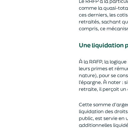
Le RAFP a la particul
comme la quasi-total
ces derniers, les cot
retraités, sachant qu
compris, ce mécanisme
Une liquidation p
À la RAFP, la logique 
leurs primes et rému
nature), pour se con
l’épargne. À noter : 
retraite, il perçoit u
Cette somme d’argent
liquidation des droit
public, est servie en
additionnelles liquid