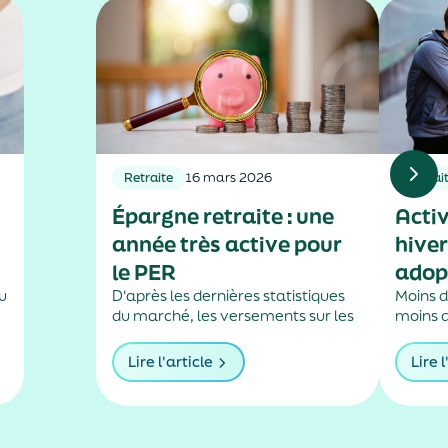
Retraite
16 mars 2026
Retrai
Épargne retraite : une
Activ
année très active pour
hiver
le PER
adop
du
D'après les dernières statistiques
Moins d
du marché, les versements sur les
moins d
plans d'épargne retraite
s’acco
assurantiels ont sensiblement
baisse 
Lire l'article
Lire l
.
augmenté l’an passé.
laquell
ralentir
précisé
l’année