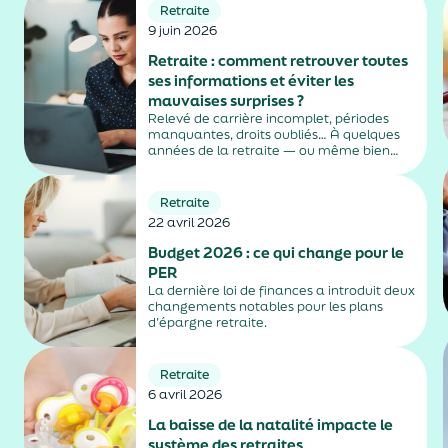
Retraite
9 juin 2026
Retraite : comment retrouver toutes
ses informations et éviter les
mauvaises surprises ?
Relevé de carrière incomplet, périodes
manquantes, droits oubliés… À quelques
années de la retraite — ou même bien
avant — beaucoup découvrent que leurs
informations ne sont pas toujours
parfaitement à jour. Pourtant, vérifier
Retraite
régulièrement ses droits permet
22 avril 2026
d’anticiper, de...
Budget 2026 : ce qui change pour le
PER
La dernière loi de finances a introduit deux
changements notables pour les plans
d’épargne retraite.
Retraite
6 avril 2026
La baisse de la natalité impacte le
système des retraites