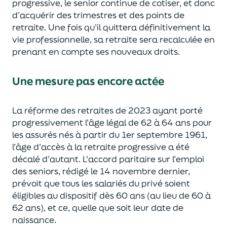
progressive, le senior conti
nue de cotiser
,
et donc
d’acquérir
des trimestres et des points de
retraite.
Une fois qu’il quittera définitivement
l
a
vie professionnelle
, sa retraite sera recalculée en
prenant en compte ses nouveaux droits.
Une mesure pas encore actée
La réforme des retraites de 2023 ayant
port
é
progressivement l’âge légal de 62 à 64 ans pour
les assurés
nés à partir du 1
er
septembre 1961,
l’âge d’accès à la retraite progressive
a été
décalé d’autant. L'accord paritaire
sur l’emploi
des seniors, rédigé le 14 novembre dernier,
prévoit que
tous
les sa
lariés du privé soient
éligibles au dispositif dès
60 ans (au lieu de 60 à
62 ans)
, et ce, quelle que soit leur date de
naissance.