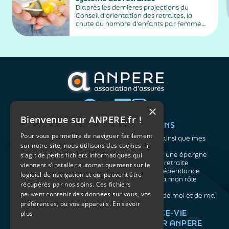
D'après les dernières projections du
Conseil d'orientation des retraites, la
chute du nombre d'enfants par femme
risque de creuser le déficit des régimes
français des retraites.
×
Bienvenue sur ANPERE.fr !
QUI SOMMES-NOUS ?
VOS BESOINS
Pour vous permettre de naviguer facilement
L'association
Me protéger ainsi que mes
sur notre site, nous utilisons des cookies : il
Notre organisation
proches
L’équipe
Me constituer une épargne
s’agit de petits fichiers informatiques qui
Les atouts du contrat
Préparer ma retraite
viennent s’installer automatiquement sur le
associatif
Anticiper la dépendance
logiciel de navigation et qui peuvent être
Me préparer à mon rôle
récupérés par nos soins. Ces fichiers
d'aidant
peuvent contenir des données sur vous, vos
Prendre soin de moi et de ma
préférences, ou vos appareils.
En savoir
santé
NOS ARTICLES
ASSURANCE-VIE
plus
FACILE PAR ANPERE
Épargne